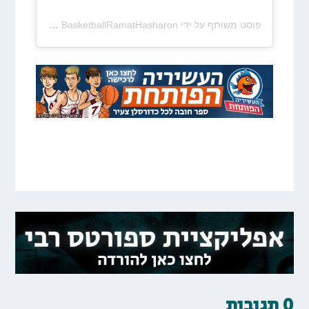
פוסט משותף על ידי ‏‎BasketballRamatHasharon‎‏ (@‏‎ramat_hasharon_basketball‎‏)
0 תגובות