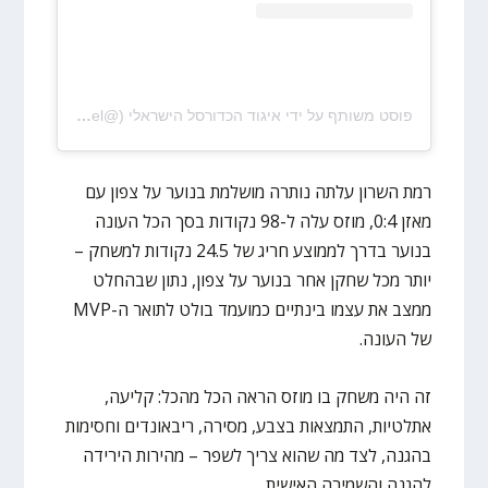
פוסט משותף על ידי ‏‎איגוד הכדורסל הישראלי‎‏ (@‏‎ibba_israel‎‏)
רמת השרון עלתה נותרה מושלמת בנוער על צפון עם
מאזן 0:4, מוזס עלה ל-98 נקודות בסך הכל העונה
בנוער בדרך לממוצע חריג של 24.5 נקודות למשחק –
יותר מכל שחקן אחר בנוער על צפון, נתון שבהחלט
ממצב את עצמו בינתיים כמועמד בולט לתואר ה-MVP
של העונה.
זה היה משחק בו מוזס הראה הכל מהכל: קליעה,
אתלטיות, התמצאות בצבע, מסירה, ריבאונדים וחסימות
בהגנה, לצד מה שהוא צריך לשפר – מהירות הירידה
להגנה והשמירה האישית.