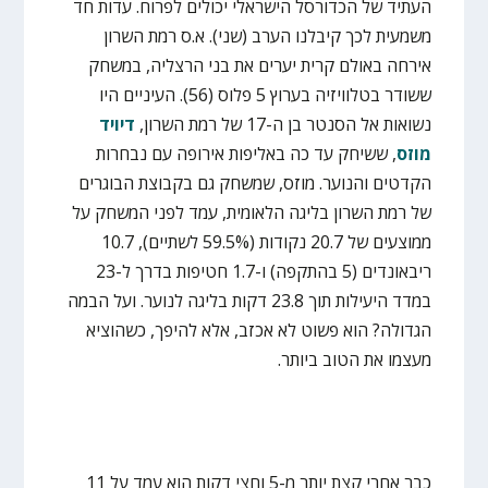
העתיד של הכדורסל הישראלי יכולים לפרוח. עדות חד
משמעית לכך קיבלנו הערב (שני). א.ס רמת השרון
אירחה באולם קרית יערים את בני הרצליה, במשחק
ששודר בטלוויזיה בערוץ 5 פלוס (56). העיניים היו
נשואות אל הסנטר בן ה-17 של רמת השרון,
דיויד
מוזס
, ששיחק עד כה באליפות אירופה עם נבחרות
הקדטים והנוער. מוזס, שמשחק גם בקבוצת הבוגרים
של רמת השרון בליגה הלאומית, עמד לפני המשחק על
ממוצעים של 20.7 נקודות (59.5% לשתיים), 10.7
ריבאונדים (5 בהתקפה) ו-1.7 חטיפות בדרך ל-23
במדד היעילות תוך 23.8 דקות בליגה לנוער. ועל הבמה
הגדולה? הוא פשוט לא אכזב, אלא להיפך, כשהוציא
מעצמו את הטוב ביותר.
כבר אחרי קצת יותר מ-5 וחצי דקות הוא עמד על 11