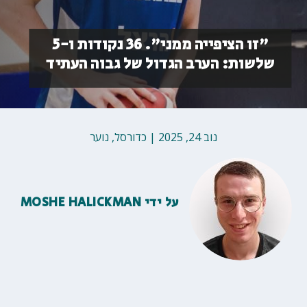
"זו הציפייה ממני". 36 נקודות ו-5
שלשות: הערב הגדול של גבוה העתיד
נוב 24, 2025
|
כדורסל
,
נוער
על ידי
MOSHE HALICKMAN