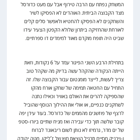
המשחק נפתח עם הרבה טירוף אבל עם מעט כדורסל
מצד הקבוצה הביתית. האוהדים לא הפסיקו לשיר
והשחקנים לא הפסיקו להחטיא ולאפשר סלים קלים
לאורחת שהחזיקה ביתרון שלולא הקפטן הצעיר עידו
שביט היה תופח מוקדם מאוד למימדים דו ספרתיים.
בתחילת הרבע השני הפיגור עמד על 6 נקודות, וזאת
הייתה הנקודה שהקהל עשה בדיוק מה שקהל טוב
צריך לעשות, לייצר מומנטום עבור הקבוצה שלו. זה
התחיל עם החטאה תמימה של שחקן אורח מהקו
שהספיקה להרים את האולם באוויר וכאילו נתנה
לשחקנים כנפיים, או אולי את ההילוך הנוסף שהוביל
לרצף של פוזשנים מהממים של כדורסל. בעוד עידן יפה
קובר שלשה תוך כדי עבירה ואז מניח שתיים ביורו-סטפ
של ים מדר, גרמיזו לא נותן לשום ריבאונד לברוח
ו-וירניק מסיים תרגיל הוצאת חוץ של ז׳ליקו, מטה יהודה