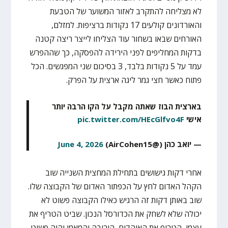
לא מצליחה להתקרב לאזור המשוער של הטבעת
והאורדונים קולעים 17 נקודות ברציפות. למזלם,
האורחים שבאו בשחור עוד הצליחו לייצר ריצה קטנה
בדקות המחליפים לפני הירידה להפסקה, כך שההפרש
עמד על 5 נקודות בלבד, 3 בסיכום שני המפגשים. הכל
פתוח כאשר חצי גמר ליגה ארצית על הפרק.
בארצית הבוז שאתה מקבל על הקו הרבה יותר
אישי
pic.twitter.com/HEcGlfvo4F
— יואב כהן (@AirCohen15)
June 4, 2026
אחרי דקות גישושים בתחילת המחצית השנייה שוב
הקהל האדום לחץ על הכפתור האדום של הקבוצה שלו.
שוב באותן דקות זה הרגיש כאילו הקבוצה פשוט לא
יכולה שלא לשחק את הכדורסל הנכון. שביט הטריף את
עצמו, הטריף את האוהדים, היריבה והמאמן והיה פשוט