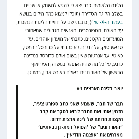
הליגה הלאומית. כבר יצא לי להגיע למשחק או שניים
בשלב הליגה הסדירה (תוכלו למצוא כמה מילים בנושא
בעמוד ה-X- שלי
), כתבתי שם על חוויית הליגות הנמוכות,
על האולם, הספונסרים, האנשים הגדולים שמאחורי
המועדונים הקטנים. כתבתי על מועדון אוהדים, על
טראש טוק, על דגלים. לא כתבתי על כדורסל דרמטי,
כאוטי, על אנרגיות שאין בשום אולם כדורסל במדינה
כרגע, על כל מה שהיה אתמול במשחק הפלייאוף
הראשון של האורדונים באולם באורט אבין, רמת גן.
יואב בליגה הארצית #1
חבר של חבר, ששמע שאני כתב ספורט צעיר,
הזמין אותי ואת החבר לבוא לסקר את קרב
הקצוות הרותח של ליגה ארצית דרום.
״האורדונים״ של ׳הפועל רמת-גן גבעתיים׳
מארחים את ׳עוצמה מודיעין׳.