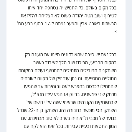
בכל מקום באולם. כל החמישייה נסחפה יחד איתו
לטירוף ושוב מטה יהודה פשוט לא הצליחה להזיז את
הרשתות באורט אבין והפער נפתח ל-17 בסוף רבע מס׳
3.
בכל זאת יש סיבה שהאורדונים סיימו את העונה רק
במקום הרביעי, הריכוז שוב הלך לאיבוד כאשר
השחקנים המובילים מתחילים להתנשף ועולה במקומם
החולייה המסייעת. זה נתן עוד זיק של תקווה לאורחים
שהתחילו לכרסם בהפרש לאט ובזהירות עד שהגיעו
מרחק שני פוזשנים. בדיוק אז הגיע עידו מנצ׳ל,
שבמשחקים הקודמים שראיתי עשה עליי רושם של
השחקן הכי מוכשר בחבורה הזו. השחקן בן ה-22 שגדל
בנוער של מכבי ת״א היה בערב לא טוב מבחינתו, עם
המון החטאות ובעיית עבירות. בכל זאת הוא לקח עם