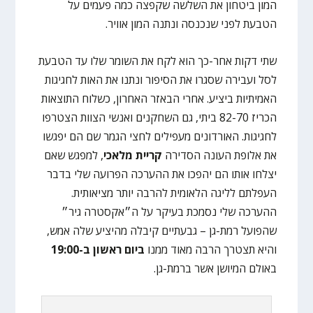
המון ביטחון את השלשה שקפצה כמה פעמים על
הטבעת לפני שנכנסה ונתנה המון אוויר.
שתי דקות אחר-כך הוא לקח את השומר שלו עד הטבעת
לסל ועבירה שסגרו את הסיפור ונתנו את האות לחגיגות
האמיתיות ביציע. אחרי הבאזר האחרון, כשלוח התוצאות
הכריז 82-70 ביתי, גם השחקנים ואנשי הצוות הצטרפו
לחגיגות. האורדונים מעפילים לחצי הגמר שם הם יפגשו
את אלופת העונה הסדירה
קריית מלאכי
, למפגש שאם
יצלחו אותו הם יהפכו את ההערכה הפרועה שלי בדבר
העפלתם לליגה הלאומית להרבה יותר מציאותית.
ההערכה שלי נסמכת בעיקר על ה״אקסטרה גיר״
שהפועל רמת-גן – גבעתיים קיבלה מהיציע שלה אמש,
והיא תצטרך הרבה מאוד ממנו
ביום ראשון ב-19:00
באולם המיושן אשר ברמת-גן.