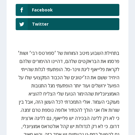
Facebook
Twitter
בתחילת השבוע מיטב המוחות של ׳ספורטס רבי׳ ושות׳
פרסמו את הבראקטים שלהם, דהיינו ההימורים שלהם
לקראת פלייאוף ליגת ווינר-סל. הופתעתי לגלות שהייתי
היחיד ששם את הז׳יטונים של הכבוד המקצועי שלו על
הפועל ירושלים ועוד יותר הופתעתי מגל התגובות
האמוציונליות שההימור הנועז שלי הצליח להוציא
מעוקבי העמוד. אולי התמכרתי לכל העשן הזה, אבל בין
שורות אלו אני הולך להכתיר אלופה נוספת טרם זמנה.
כי לא רק לליגה הבכירה יש פלייאוף, גם לליגה ארצית
דרום. כי לא רק לגדולות יש קהל אולטראס אמוציונלי,
גם להפועל רמת-גן גבעתיים יש אחד כזה, והוא מאוד