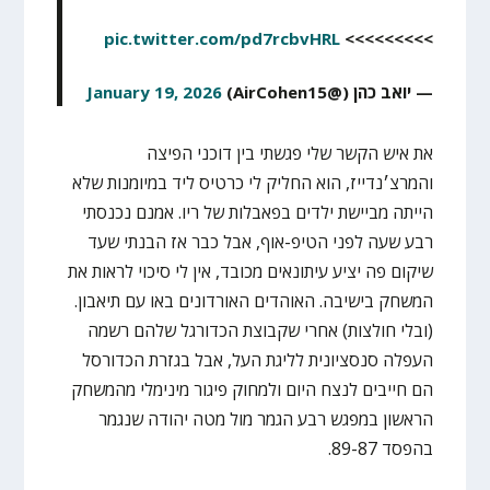
pic.twitter.com/pd7rcbvHRL
>>>>>>>>>
— יואב כהן (@AirCohen15)
January 19, 2026
את איש הקשר שלי פגשתי בין דוכני הפיצה
והמרצ׳נדייז, הוא החליק לי כרטיס ליד במיומנות שלא
הייתה מביישת ילדים בפאבלות של ריו. אמנם נכנסתי
רבע שעה לפני הטיפ-אוף, אבל כבר אז הבנתי שעד
שיקום פה יציע עיתונאים מכובד, אין לי סיכוי לראות את
המשחק בישיבה. האוהדים האורדונים באו עם תיאבון.
(ובלי חולצות) אחרי שקבוצת הכדורגל שלהם רשמה
העפלה סנסציונית לליגת העל, אבל בגזרת הכדורסל
הם חייבים לנצח היום ולמחוק פיגור מינימלי מהמשחק
הראשון במפגש רבע הגמר מול מטה יהודה שנגמר
בהפסד 89-87.