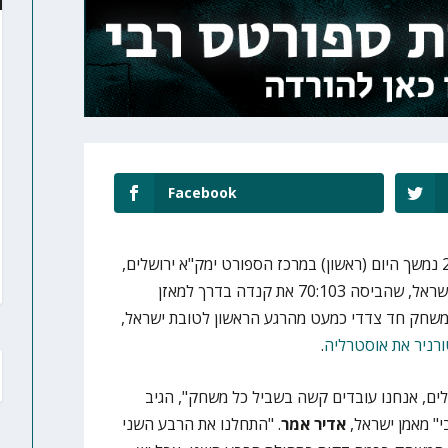
Facebook
טורניר הכדורסל של המכבייה ה-21 נמשך היום (ראשון) במרכז הספורט ימק"א ירושלים,
כשבמוקד כמובן הנבחרת הביתית, ישראל, שהביסה 70:103 את קנדה בדרך למאזן
ה היה עוד משחק חד צדדי כמעט מהרגע הראשון לטובת ישראל,
רניר את אוסטרליה
.
קלים, אנחנו עובדים קשה בשביל כל משחק", הגיב
" מאמן ישראל,
אדיר אמר
. "התחלנו את הרבע השני