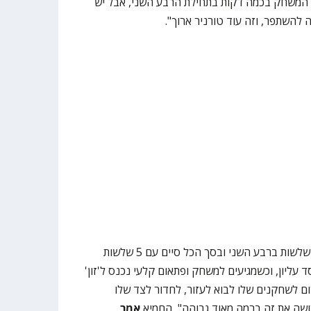
 המשחק בכמה דקות בתחילת הרבע השני, אבל יש
ה להשתפר, וזה עוד טורניר ארוך".
מי שהצטיין היה זיו וייסמן, שצלף 4 שלשות ברבע השני ובסך הכל סיים עם 5 שלשות
עי בחסד עליון, וכשמגיעים למשחק ופתאום קלעי נכנס ל'זון'
ום לשחקנים שלו לבוא לעזור, לחדור לצד שלו
 עושה את זה ברמה מאוד גבוהה", החמיא
אמר
.