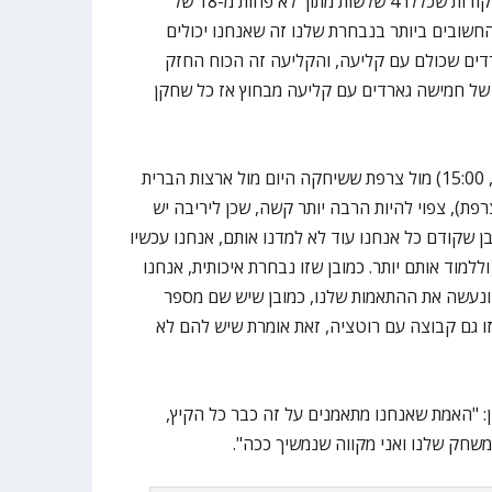
גם אריאל אייזיק היה מצוין עם 16 נקודות שכללו 4 שלשות מתוך לא פחות מ-18 של
שובים ביותר בנבחרת שלנו זה שאנחנו יכולים
ים שכולם עם קליעה, והקליעה זה הכוח החזק
של חמישה גארדים עם קליעה מבחוץ אז כל שחקן
המשחק הבא של ישראל, מחר (שני, 15:00) מול צרפת ששיחקה היום מול ארצות הברית
של יום ניצחה 77:90 את צרפת), צפוי להיות הרבה יותר קשה, שכן ליריבה יש
בן שקודם כל אנחנו עוד לא למדנו אותם, אנחנו עכשיו
למוד אותם יותר. כמובן שזו נבחרת איכותית, אנחנו
ונעשה את ההתאמות שלנו, כמובן שיש שם מספר
ו גם קבוצה עם רוטציה, זאת אומרת שיש להם לא
: "האמת שאנחנו מתאמנים על זה כבר כל הקיץ,
משחק שלנו ואני מקווה שנמשיך ככה".