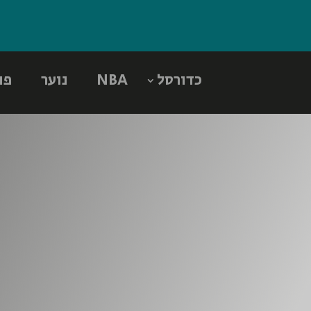
כדורסל
NBA
נוער
פו