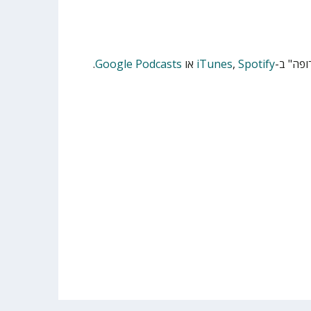
פה" ב-
Spotify
,
iTunes
או
Google Podcasts
.