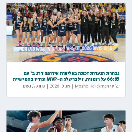
נבחרת הנערות זכתה באליפות אירופה דרג ב' עם
66:85 על רומניה, זילברשלג ה-MVP וגורין בחמישייה
על ידי
Moshe Halickman
|
אוג 9, 2026
|
כדורסל
,
נשים