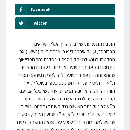
Facebook
Twitter
התובע המשמעתי של בית הדין העליון של איגוד
הכדורסל, עו״ד איתמר ליפנר, פרסם היום (ראשון) את
החלטתו בנוגע למשחק מספר 1 בסדרת גמר הפלייאוף
בין מכבי תל אביב להפועל תל אביב. בעקבות התקרית
שהתפתחה בין אוהד הפועל ת״א לחלק משחקני מכבי
ת״א, החליט ליפנר לדרוש קנס כספי בפועל לג׳יילן
הורד והרחקה על תנאי ממשחק אחד, שיופעל אם יעבור
עבירה דומה עד לסיום העונה הבאה. בקשת הפועל
ת״א לביטול כתב האישום נגד האוהד נדחתה. באשר
לתלונה על יו״ר מכבי ת״א, עו״ד שמעון מזרחי, בטענה
שניגש למזכירות כדי להשפיע על תוצאת המשחק, ליפנר
כתב כי מזרחי לא ניגש למזכירות אלא לכרוז תוך שביקש