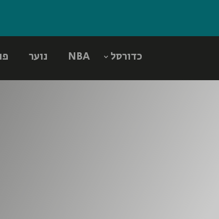
כדורסל
NBA
נוער
פו