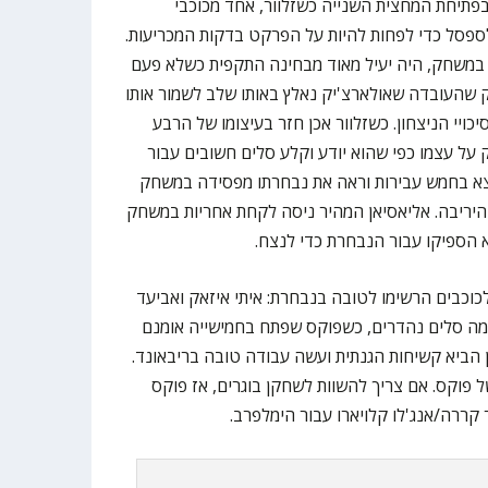
פתיחת המחצית השנייה כשזלוור, אחד מכוכבי
לספסל כדי לפחות להיות על הפרקט בדקות המכריעות.
במשחק, היה יעיל מאוד מבחינה התקפית כשלא פעם
ק שהעובדה שאולארצ'יק נאלץ באותו שלב לשמור אותו
ויי הניצחון. כשזלוור אכן חזר בעיצומו של הרבע
על עצמו כפי שהוא יודע וקלע סלים חשובים עבור
צא בחמש עבירות וראה את נבחרתו מפסידה במשחק
יריבה. אליאסיאן המהיר ניסה לקחת אחריות במשחק
לא הספיקו עבור הנבחרת כדי לנצח.
וכבים הרשימו לטובה בנבחרת: איתי איזאק ואביעד
מה סלים נהדרים, כשפוקס שפתח בחמישייה אומנם
 הביא קשיחות הגנתית ועשה עבודה טובה בריבאונד.
פוקס. אם צריך להשוות לשחקן בוגרים, אז פוקס
 קררה/אנג'לו קלויארו עבור הימלפרב.