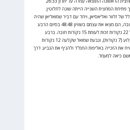
סלים במשך דקות ארוכות ובתום המחצית הראשונה התוצאה עמדה על יתרון 26:33
 ברבע הזה), אך פתיחת המחצית השנייה הייתה שונה לחלוטין.
ל של זלוור ואליאסיאן, ויחד עם דביר שמואליאן שהיה
לא רע בכלל למרות החיסרון שלו בגובה, הם מצאו את עצמם בשוויון 48:48 בסיום הרבע
השלישי בזכות רבע התקפי גדול של 22 נקודות זכות לעומת 15 נקודות חובה. ברבע
הרביעי הימלפרב שוב התקשתה לקלוע (7 נקודות), וגבעת שמואל שקלעה 12 נקודות
ח את הזכייה באליפות החמ"ד ולהניף את הגביע. דרך
שם כיאה למעמד.