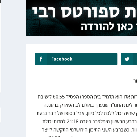
Facebook
ר
תיכון הימלפרב (גילוי נאות: כותב שורות אלו הוא תלמיד בית הספר) הפסיד 60:55 לישיבת
ר ליגת החמ"ד שנערך באולם לב הפארק ברעננה
היה יכול ללכת לכל כיוון, אבל בסופו של דבר גבעת
שמואל היא זו שהצליחה להתעלות. ברבע הראשון הימלפרב פיגרה 21:18 למרות יכולת
וור, כשברבע השני התיכון הירושלמי התקשה לייצר