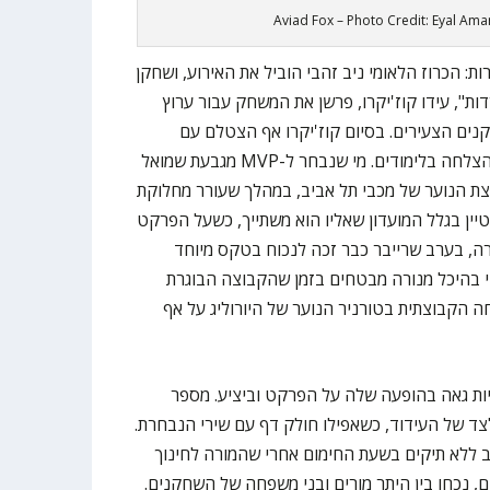
Aviad Fox – Photo Credit: Eyal Am
: הכרוז הלאומי ניב זהבי הוביל את האירוע, ושחקן
ת", עידו קוז'יקרו, פרשן את המשחק עבור ערוץ
חקנים הצעירים. בסיום קוז'יקרו אף הצטלם עם
תלמידים מחוץ לאולם ואיחל להם בהצלחה בלימודים. מי שנבחר ל-MVP מגבעת שמואל
ת הנוער של מכבי תל אביב, במהלך שעורר מחלוקת
ין בגלל המועדון שאליו הוא משתייך, כשעל הפרקט
קרה, בערב שרייבר כבר זכה לנכוח בטקס מיוחד
 בהיכל מנורה מבטחים בזמן שהקבוצה הבוגרת
 הקבוצתית בטורניר הנוער של היורוליג על אף
ות גאה בהופעה שלה על הפרקט וביציע. מספר
צד של העידוד, כשאפילו חולק דף עם שירי הנבחרת.
רב ללא תיקים בשעת החימום אחרי שהמורה לחינוך
ים, נכחו בין היתר מורים ובני משפחה של השחקנים.