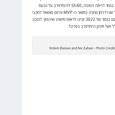
מה שמדהים זה שב-2019 התוצאה בגמר הייתה הפוכה, 55:60 להימלפרב על גבעת
שמואל, כשמי שכיכב בזמנו הוא יובל שניידרמן שזכה בתואר ה-MVP והיום מושאל למכבי
ראשון לציון מהפועל ירושלים. האם גם בגמר של 2022 זכינו לראות מישהו שיהפוך לכוכב
 ושל תיכון הימלפרב בפרט?
Rotem Eliasian and Niv Zahavi – Photo Credi