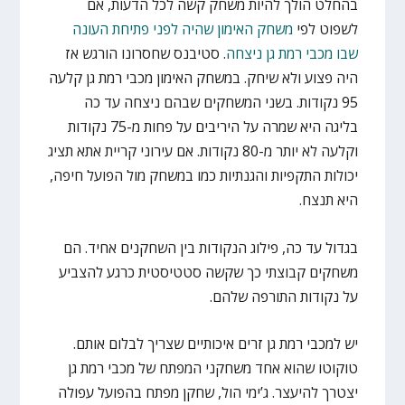
בהחלט הולך להיות משחק קשה לכל הדעות, אם
לשפוט לפי
משחק האימון שהיה לפני פתיחת העונה
שבו מכבי רמת גן ניצחה
. סטיבנס שחסרונו הורגש אז
היה פצוע ולא שיחק. במשחק האימון מכבי רמת גן קלעה
95 נקודות. בשני המשחקים שבהם ניצחה עד כה
בליגה היא שמרה על היריבים על פחות מ-75 נקודות
וקלעה לא יותר מ-80 נקודות. אם עירוני קריית אתא תציג
יכולות התקפיות והגנתיות כמו במשחק מול הפועל חיפה,
היא תנצח.
בגדול עד כה, פילוג הנקודות בין השחקנים אחיד. הם
משחקים קבוצתי כך שקשה סטטיסטית כרגע להצביע
על נקודות התורפה שלהם.
יש למכבי רמת גן זרים איכותיים שצריך לבלום אותם.
טוקוטו שהוא אחד משחקני המפתח של מכבי רמת גן
יצטרך להיעצר. ג’ימי הול, שחקן מפתח בהפועל עפולה