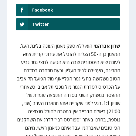
Facebook
Twitter
שרון אברהמי
הוא ללא ספק מאמן העונה בליגת העל.
המאמן בן ה-50 הצליח להוביל את עירוני קריית אתא
לעונת שיא היסטורית שבה היא הגיעה לחצי גמר גביע
המדינה, העפילה לבית העליון וכעת מתחרה בסדרת
הטוב משלושה בחצי גמר הפלייאוף מול הפועל תל אביב
על הכרטיס לסדרת הגמר מול מכבי תל אביב, כשאחרי
ההפסד במשחק השני בסדרה התוצאה עומדת של
שוויון 1:1. רגע לפני שקריית אתא תתארח הערב (שני,
21:00) באולם הדרייב אין במטרה לחולל סנסציה
נוספת, בחרנו באתר "ספורטס רבי" לדרג את השחקנים
הכי טובים שאברהמי עבד איתם כמאמן ראשי. מיהם
השחקנים נכנסו לרשימה, ומי במקום הראשון? איזה