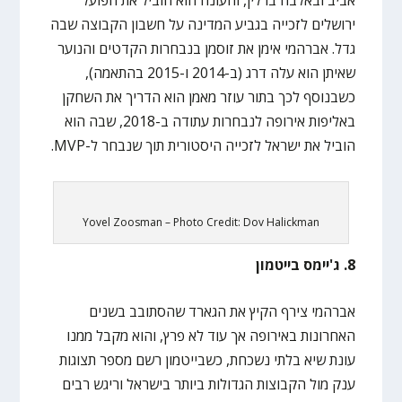
אביב ובאלבה ברלין, והעונה הוא הוביל את הפועל
ירושלים לזכייה בגביע המדינה על חשבון הקבוצה שבה
גדל. אברהמי אימן את זוסמן בנבחרות הקדטים והנוער
שאיתן הוא עלה דרג (ב-2014 ו-2015 בהתאמה),
כשבנוסף לכך בתור עוזר מאמן הוא הדריך את השחקן
באליפות אירופה לנבחרות עתודה ב-2018, שבה הוא
הוביל את ישראל לזכייה היסטורית תוך שנבחר ל-MVP.
Yovel Zoosman – Photo Credit: Dov Halickman
8. ג'יימס בייטמון
אברהמי צירף הקיץ את הגארד שהסתובב בשנים
האחרונות באירופה אך עוד לא פרץ, והוא מקבל ממנו
עונת שיא בלתי נשכחת, כשבייטמון רשם מספר תצוגות
ענק מול הקבוצות הגדולות ביותר בישראל וריגש רבים