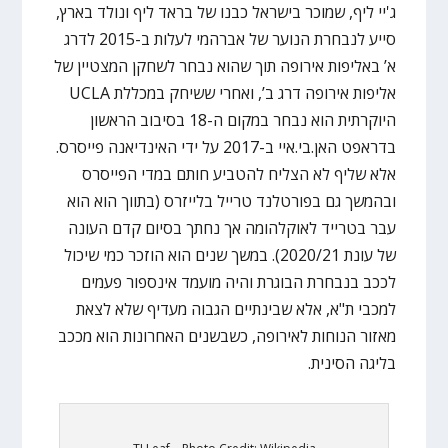
ג'יי ליף, שמוכר בישראל כבנו של בראד ליף ונולד בארץ,
סייע לנבחרת הנוער של אברהמי לעלות ב-2015 לדרג
א’ באליפות אירופה תוך שהוא נבחר לשחקן המצטיין של
אליפות אירופה דרג ב’, ואחרי ששיחק במכללת UCLA
היוקרתית הוא נבחר במקום ה-18 בסיבוב הראשון
בדראפט האן.בי.איי ב-2017 על ידי האינדיאנה פייסרס.
אלא שליף לא הצליח להטביע חותם במדי הפייסרס
ובהמשך גם בפורטלנד טרייל בלייזרס (בתווך הוא הוא
עבר בטרייד לאוקלהומה אך נחתך בסיום קדם העונה
של עונת 2020/21). במשך שנים הוא הוזכר כמי שיכול
לככב בנבחרת הבוגרת והיה מועמד אינספור פעמים
למכבי ת"א, אלא שבינתיים הגבוה מעדיף שלא לצאת
מאזור הנוחות לאירופה, כשבשנים האחרונות הוא מככב
בליגה הסינית.