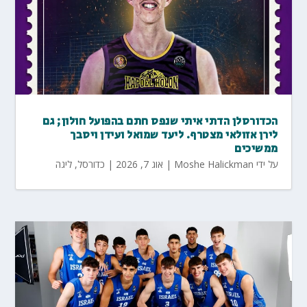
הכדורסלן הדתי איתי שנפס חתם בהפועל חולון; גם
לירן אזולאי מצטרף. ליעד שמואל ועידן ויסבך
ממשיכים
על ידי
Moshe Halickman
|
אוג 7, 2026
|
כדורסל
,
ליגה