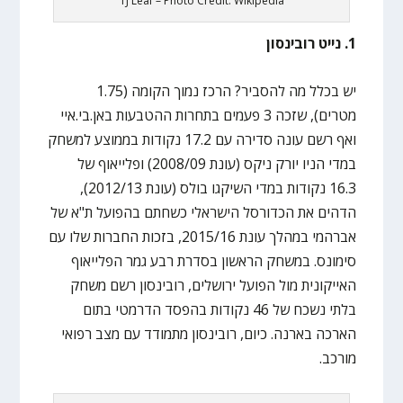
TJ Leaf – Photo Credit: Wikipedia
1. נייט רובינסון
יש בכלל מה להסביר? הרכז נמוך הקומה (1.75
מטרים), שזכה 3 פעמים בתחרות ההטבעות באן.בי.איי
ואף רשם עונה סדירה עם 17.2 נקודות בממוצע למשחק
במדי הניו יורק ניקס (עונת 2008/09) ופלייאוף של
16.3 נקודות במדי השיקגו בולס (עונת 2012/13),
הדהים את הכדורסל הישראלי כשחתם בהפועל ת"א של
אברהמי במהלך עונת 2015/16, בזכות החברות שלו עם
סימונס. במשחק הראשון בסדרת רבע גמר הפלייאוף
האייקונית מול הפועל ירושלים, רובינסון רשם משחק
בלתי נשכח של 46 נקודות בהפסד הדרמטי בתום
הארכה בארנה. כיום, רובינסון מתמודד עם מצב רפואי
מורכב.