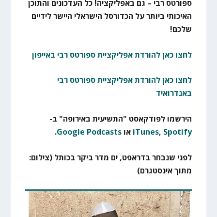
ספורטס רבי – גם באפליקציה! כל העדכונים והתוכן
האיכותי ביותר על הכדורסל הישראלי היישר לידיים
שלכם!
לחצו כאן להורדת אפליקציית ספורטס רבי באייפון
לחצו כאן להורדת אפליקציית ספורטס רבי
באנדרואיד
הירשמו לפודקאסט "התשיעית באירופה" ב-
Spotify
,
iTunes
או
Google Podcasts
.
לפני שנבחר בדראפט, ים מדר ביקר בכותל (צילום:
מתוך אינסטגרם)