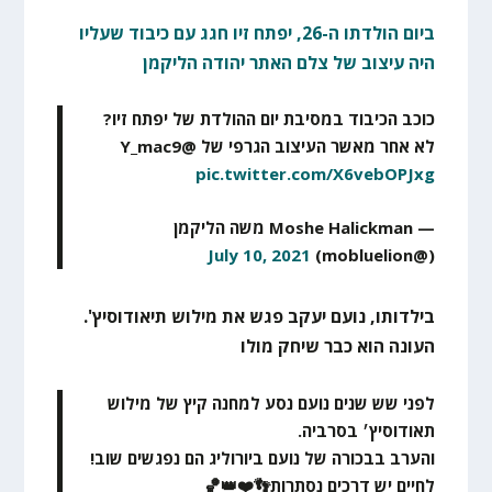
ביום הולדתו ה-26, יפתח זיו חגג עם כיבוד שעליו
היה עיצוב של צלם האתר יהודה הליקמן
כוכב הכיבוד במסיבת יום ההולדת של יפתח זיו?
לא אחר מאשר העיצוב הגרפי של @Y_mac9
pic.twitter.com/X6vebOPJxg
— Moshe Halickman משה הליקמן
July 10, 2021
(@mobluelion)
בילדותו, נועם יעקב פגש את מילוש תיאודוסיץ'.
העונה הוא כבר שיחק מולו
לפני שש שנים נועם נסע למחנה קיץ של מילוש
תאודוסיץ׳ בסרביה.
והערב בבכורה של נועם ביורוליג הם נפגשים שוב!
לחיים יש דרכים נסתרות👣❤️👑🏀