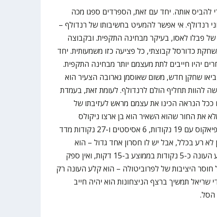
 להביס אותה. יחד עם זאת, הספרדים ספגו מכה
י רנדולף. אי אפשר להמעיט בחשיבותו של רנדולף –
של פבלו לאסו, בעיקר מבחינה התקפית. ובקבוצה
שחקת כדורסל קבוצתי, כל פציעה כזו משמעותית. יחד
ים יהיו חייבים לתת מעצמם יותר מבחינה התקפית.
ביאו שחקן חדש, משום שאוסמן גארובה הצעיר הוא
שה להוות תחליף הולם לרנדולף. לעומת זאת, בעמדת
 ככל הנראה הכינו את עצמם מראש לעזיבתו של
 את החור שהוא השאיר הוא בן ארצו ניקולס
לפרוביטולה, שהיה מצוין מול אולימפיאקוס עם 19 נקודות, 6 אסיסטים ו-27 נקודות מדד
 לא רע בכלל, אבל יש לו חסרון אחד גדול – הוא
מתקשה לשמור על יציבות. הוא קולע העונה כ-5 נקודות בממוצע ב-15 דקות, ואין ספק
ל חוסר היציבות של לפרוביטולה – הוא קלע העונה רק
חק. כדי שריאל תמשיך ברצף הניצחונות הוא יהיה חייב
 הסל.