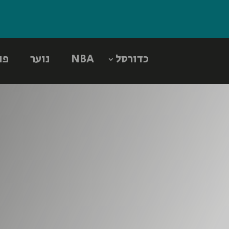
כדורסל
NBA
נוער
פו