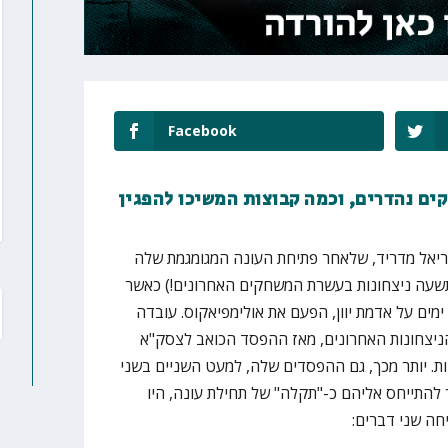
Facebook
 לנו משחקים נהדרים, וכמה קבוצות המשיכו להפגין
 ריאל מדריד, שלאחר פתיחת העונה המגומגמת שלה
תשעה ניצחונות בעשרת המשחקים האחרונים!) כאשר
ים על אדמת יוון, הפעם את אולימפיאקוס. עובדה
ניצחונות האחרונים, מאז ההפסד הכואב לצסק"א
ב-7 הפרש או פחות. יותר מכך, גם ההפסדים שלה, למעט השניים בשני
להתייחס אליהם כ-"תקלה" של תחילת עונה, היו
חה שני דברים: