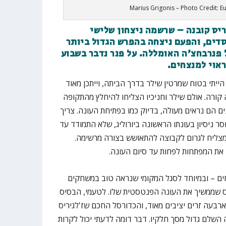
Marius Grigonis – Photo Credit: E
יס קובנה – שרשמה ניצחון שלישי
ים, והפעם ניצחה בהפרש הגדול ביותר
פרש מול פנרבחצ'ה האומללה. על פנר נדבר בשבוע
אוי למנצחים.
ייתי בטוח שמרטין שילר בדרך הביתה, וייתכן מאוד
קורה. אולם שילר וחניכיו הצליחו להיחלץ מהתקופה
 הם נראים מעולה, בדיוק כמו בפתיחת העונה. צריך
סר ניסיון בעונתו הראשונה ביורוליג, שלא התמודד עד
מצליח לגרום לקבוצה להתאושש בצורה מרשימה.
את המפתחות לפחות עד סיום העונה.
ים – ובמיוחד לסגל המקומי שנראה טוב במשחקים
יס שממשיך את העונה הפנטסטית שלו. לטעמי, הבסיס
רבעה זרים יציבים מאוד, והכדורסל החכם שז'לגיריס
השלם גדול מסך חלקיו. דבר דומה לדעתי יכול לקרות