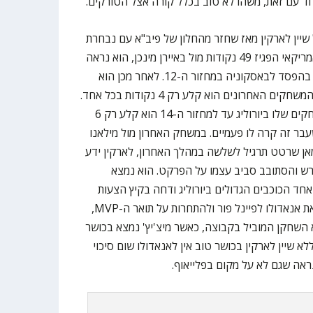
שיין לארקין מאז שחזר מהחלון של פיב"א עם נבחרת
טורקיה. כשנה לאחר שהסקורר האמריקאי הפגיז 49 נקודות מול באיירן מינכן, הוא נראה
רע מאוד: לארקין קלע רק 8 נקודות בהפסד לבאסקוניה במחזור ה-12. לאחר מכן הוא
קלע 13 נקודות מול ולנסיה, ובשני המשחקים האחרונים הוא קלע רק 4 נקודות בכל אחד.
שימו לב לנתון הבא: בכל 100 המשחקים שלו ביורוליג עד למחזור ה-14 הוא קלע רק 6
בוע שעבר זה קרה לו פעמיים. במשחק האחרון מול מילאנו
מאן שרטט תרגיל לשלשה במהלך האחרון, לארקין ידע
רש והסתובב סביב עצמו על הפרקט. הוא נמצא
אחד הכוכבים הגדולים ביורוליג ודחה בקיץ הצעות
טובות מה-NBA כדי לנסות לקחת את אנאדולו לפיינל פור ולהתחרות על תואר ה-MVP,
 השחקן המוביל בקבוצה, כאשר מיצ'יץ' נמצא בכושר
לא שיין לארקין בכושר טוב אין לאנאדולו שום סיכוי
ראה שגם לא על מקום בפלייאוף.