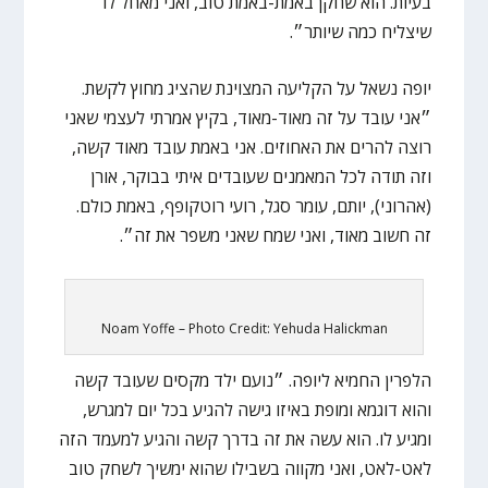
בעיות. הוא שחקן באמת-באמת טוב, ואני מאחל לו
שיצליח כמה שיותר״.
יופה נשאל על הקליעה המצוינת שהציג מחוץ לקשת.
״אני עובד על זה מאוד-מאוד, בקיץ אמרתי לעצמי שאני
רוצה להרים את האחוזים. אני באמת עובד מאוד קשה,
וזה תודה לכל המאמנים שעובדים איתי בבוקר, אורן
(אהרוני), יותם, עומר סגל, רועי רוטקופף, באמת כולם.
זה חשוב מאוד, ואני שמח שאני משפר את זה״.
Noam Yoffe – Photo Credit: Yehuda Halickman
הלפרין החמיא ליופה. ״נועם ילד מקסים שעובד קשה
והוא דוגמא ומופת באיזו גישה להגיע בכל יום למגרש,
ומגיע לו. הוא עשה את זה בדרך קשה והגיע למעמד הזה
לאט-לאט, ואני מקווה בשבילו שהוא ימשיך לשחק טוב