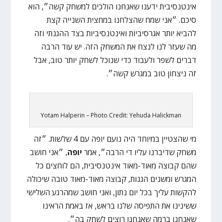
אינטנסיבית ידענו שאנחנו הולכים למשחק קשה״, הוא
סיכם. ״אני שמח שהצלחנו במחצית השנייה קצת
להביא יותר אגרסיביות ואינטנסיביות בצד ההגנתי וזה
מה שעזר לנו לנצח את המשחק הזה. יש עוד הרבה
דברים לשפר ולעבוד כדי שנוכל לשחק יותר טוב, אבל
זה ניצחון טוב במגרש קשה״.
Yotam Halperin – Photo Credit: Yehuda Halickman
מי שהצטיין במיוחד היה נועם יופה עם 4 שלשות. ״זה
משחק שדיברנו עליו די הרבה״, אמר
יופה
, ״אני חושב
שהם קבוצה מאוד-מאוד אינטנסיבית, הם לוחצים כל
המגרש ומשנים הגנות, קבוצה מאוד-מאוד טובה שיכולה
להקשות עליך בכל יום נתון, ואני חושב שמהרגע השלישי
ששינינו את התפיסה שלנו בראש, אז באמת הראינו
שאנחנו ברמה שאנחנו רוצים לשחק בה״.