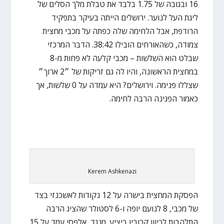
16 ובגובה של 1.75 בלבד את טבלת מלך הסלים של
ליגת העל לנוער. ירושלים הייתה בעיקר בתפקיד
הרודפת, אבל הלחימה שלה כפתה על מכבי מחצית
צמודה, כשהאורחים הובילו 38:42. הדבר המרכזי
שבלט הוא השלשות – מכבי קלעה לא פחות מ-8
במחצית הראשונה, והיו לה גם זריקות של ״2 ארוך״
שצללו פנימה. וירושלים? היא עמדה על 0 שלשות, אך
כאמור הפגינה הרבה לחימה.
Kerem Ashkenazi
הפסקת המחצית בישרה על 12 נקודות לאשכנזי בצד
של מכבי, 8 לנועם יופה ו-6 לסטולר שהציג הרבה
התלהבות לכיוון קרוביו ביציע. מנגד, אלפסי עמד על 15