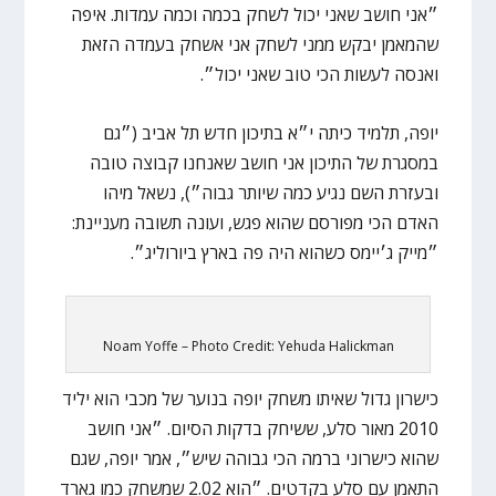
״אני חושב שאני יכול לשחק בכמה וכמה עמדות. איפה
שהמאמן יבקש ממני לשחק אני אשחק בעמדה הזאת
ואנסה לעשות הכי טוב שאני יכול״.
יופה, תלמיד כיתה י״א בתיכון חדש תל אביב (״גם
במסגרת של התיכון אני חושב שאנחנו קבוצה טובה
ובעזרת השם נגיע כמה שיותר גבוה״), נשאל מיהו
האדם הכי מפורסם שהוא פגש, ועונה תשובה מעניינת:
״מייק ג׳יימס כשהוא היה פה בארץ ביורוליג״.
Noam Yoffe – Photo Credit: Yehuda Halickman
כישרון גדול שאיתו משחק יופה בנוער של מכבי הוא יליד
2010 מאור סלע, ששיחק בדקות הסיום. ״אני חושב
שהוא כישרוני ברמה הכי גבוהה שיש״, אמר יופה, שגם
התאמן עם סלע בקדטים. ״הוא 2.02 שמשחק כמו גארד