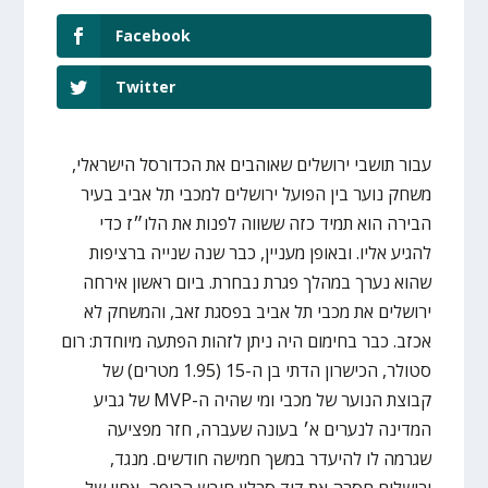
Facebook
Twitter
עבור תושבי ירושלים שאוהבים את הכדורסל הישראלי,
משחק נוער בין הפועל ירושלים למכבי תל אביב בעיר
הבירה הוא תמיד כזה ששווה לפנות את הלו״ז כדי
להגיע אליו. ובאופן מעניין, כבר שנה שנייה ברציפות
שהוא נערך במהלך פגרת נבחרת. ביום ראשון אירחה
ירושלים את מכבי תל אביב בפסגת זאב, והמשחק לא
אכזב. כבר בחימום היה ניתן לזהות הפתעה מיוחדת: רום
סטולר, הכישרון הדתי בן ה-15 (1.95 מטרים) של
קבוצת הנוער של מכבי ומי שהיה ה-MVP של גביע
המדינה לנערים א׳ בעונה שעברה, חזר מפציעה
שגרמה לו להיעדר במשך חמישה חודשים. מנגד,
ירושלים חסרה את דוד סרלין חובש הכיפה, אחיו של