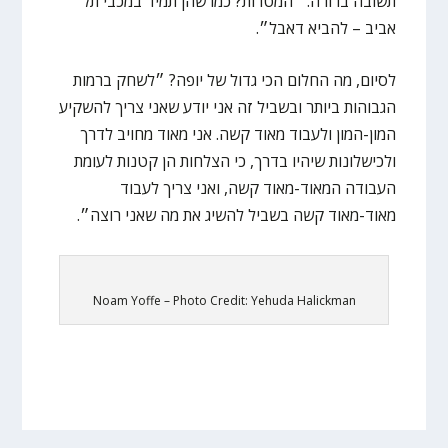
תשובה ברורה. ״המטרות? כמו שהן תמיד במכבי תל
אביב – להביא דאבל״.
לסיום, מה החלום הכי גדול של יופה? ״לשחק ברמות
הגבוהות ביותר ובשביל זה אני יודע שאני צריך להשקיע
המון-המון ולעבוד מאוד קשה. אני מאוד מחויב לדרך
ולכישלונות שיהיו בדרך, כי הצלחות הן קטנות לעומת
העבודה המאוד-מאוד קשה, ואני צריך לעבוד
מאוד-מאוד קשה בשביל להשיג את מה שאני רוצה״.
Noam Yoffe – Photo Credit: Yehuda Halickman