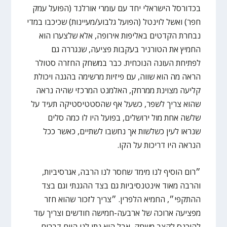
בכדורסל הישראלי יחד עם עומרי אורלנד (הפועל עמק
חפר) ואשל לוינטל (הפועל גלבוע/מעיינות) שכיכבו במדי
נבחרת הקדטים באליפות אירופה, אלא שלצערו הוא
החמיץ את הטורניר בעקבות פציעה, שנגררה גם
לפתיחת העונה הנוכחית. כבר במשחק החזרה סטולר
הראה מה הוא שווה, עם פיזיות מרשימה בהגנה ויכולת
קליעה מצוינת ממרחק, האלמנט המרכזי שהיה נראה
שהוא צריך לשפר, כשעל אף שהסטטיסטיקה תעיד על
שלשה אחת מול ירושלים, בפועל היו לו כמה סלים
שנראו לעין כשלשות אך נחשבו לשתיים, כאשר ככל
הנראה היו דריכות על הקו.
״רום הוסיף לנו מימד שחסר לנו הרבה, אגרסיביות,
והרבה מאוד אינטנסיביות גם בצד ההגנתי וגם בצד
ההתקפי״, החמיא הלפרין. ״צריך לזכור שהוא חזר
מפציעה ארוכה של ארבעה-חמישה חודשים וצריך עוד
להיכנס לקצב משחק, אבל הוא נתן לנו היום דברים