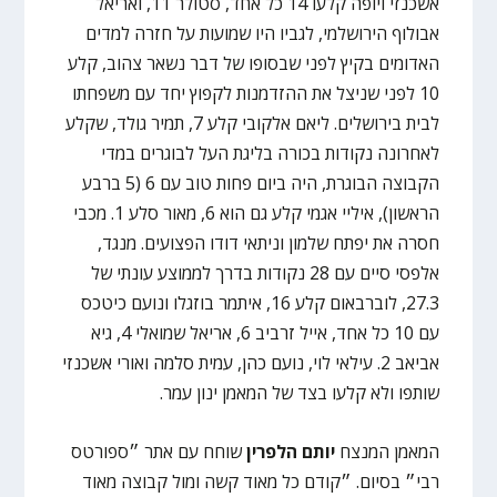
אשכנזי ויופה קלעו 14 כל אחד, סטולר 11, ואריאל
אבולוף הירושלמי, לגביו היו שמועות על חזרה למדים
האדומים בקיץ לפני שבסופו של דבר נשאר צהוב, קלע
10 לפני שניצל את ההזדמנות לקפוץ יחד עם משפחתו
לבית בירושלים. ליאם אלקובי קלע 7, תמיר גולד, שקלע
לאחרונה נקודות בכורה בליגת העל לבוגרים במדי
הקבוצה הבוגרת, היה ביום פחות טוב עם 6 (5 ברבע
הראשון), איליי אגמי קלע גם הוא 6, מאור סלע 1. מכבי
חסרה את יפתח שלמון וניתאי דודו הפצועים. מנגד,
אלפסי סיים עם 28 נקודות בדרך לממוצע עונתי של
27.3, לוברבאום קלע 16, איתמר בוזגלו ונועם כיטכס
עם 10 כל אחד, אייל זרביב 6, אריאל שמואלי 4, גיא
אביאב 2. עילאי לוי, נועם כהן, עמית סלמה ואורי אשכנזי
שותפו ולא קלעו בצד של המאמן ינון עמר.
המאמן המנצח
יותם הלפרין
שוחח עם אתר ״ספורטס
רבי״ בסיום. ״קודם כל מאוד קשה ומול קבוצה מאוד