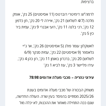
ברציפות.
לרמה"ש: דימיטרי רוברטס (11 אסיסטים) 25 נק', אופק
מלכה (4/7 לשלוש) 21 נק', איירה לי 20 נק', חן כלפון
12 נק', רני בלגה 11 נק', רועי אבנרי 9 נק', עמית ביר
כץ 5 נק'.
לאשקלון: עומר פולג (5 אסיסטים) 26 נק', אר ג'יי
גלאספר (9 אסיסטים) 22 נק', עמית סנקר (6/9
לשלוש) 20 נק', ברנדון באומן 11 נק', רון כהן 4 נק',
עידו פליישר 3 נק', עוז לביא 1 נק'
עירוני נהריה – מכבי מעלה אדומים 78:98
משחק הבכורה של מכבי מעלה אדומים בעונת
2025/26 מסתיים בהפסד בעין שרה. העולה החדשה,
שגם ככה התחילה מאחור את ההכנות, לא יכלה מול