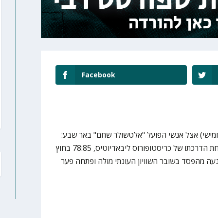
Facebook
ישי) אצל אנשי הפועל "אלטשולר שחם" באר שבע:
החבורה מהנגב ניצחה לראשונה תחת הדרכתו של כריסטופורוס ליבאדיוטיס, 78:85 בחוץ
עה מהפסד בשובר השוויון העונתי מולה ופתחה פער