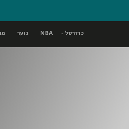
כדורסל
NBA
נוער
פו