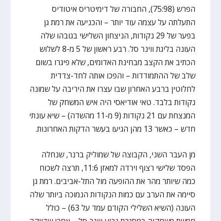
הפרש (75:98), החבורה של דימיטריס איטודיס
התעלתה על עצמה עוד יותר – והכניעה את רמת גן
בפער של 29 נקודות, הניצחון השלישי בגובהו שלה
העונה בליגת ווינר סל. רבע ראשון של 5 מ-8 לשלוש
הכתיב את הקצב מבחינת האדומים, שלא פיגרו בשום
שלב של ההתמודדות – והפכו אותה לחד-צדדית
לחלוטין ברבע האחרון שבו עצרו את היריבה על שמונה
נקודות בלבד. טאי אודיאסי היה איש המשחק של
המנצחת עם 21 נקודות (9 מ-11 מהשדה) – שיא עונתי
חדש – כאשר 13 מהן הגיעו בעשר הדקות האחרונות.
מן העבר השני, הקבוצה של שמוליק ברנר, שנחלה
הפסד שלישי רצוף וירדה למאזן 11:6, תרצה לשכוח
כמה שיותר מהר את ההופעה מול התל-אביבים. רמת גן
סיימה את הערב עם כמות הנקודות הנמוכה ביותר שלה
העונה (השיא השלילי הקודם עמד על 63) – כולל