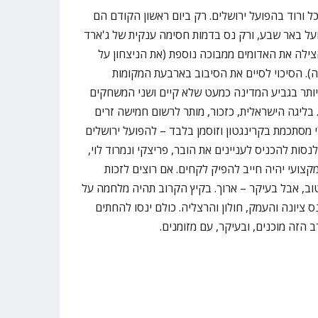
ל ורוד בהפועל ירושלים. רק ביום ראשון הקודם הם
על באר שבע, ורק נס בדמות חסימה ענקית של ג'ארד
ילה את האדומים ממבוכה נוספת (את הניצחון על
). הסיכוי לסיים את הסיבוב בארבעת המקומות
ותר בגביע המדינה כמעט שלא קיים ושני המשחקים
 בליגה הישראלית, כזכור, מותר לרשום חמישה זרים
מסתכמת בקרינגטון וזוסמן בלבד – להפועל ירושלים
סות להכניס לעניינים את הובר, פריצקי ונמרוד לוי,
קצועי יהיה חייב להפיק לקחים. אם רוצים לזכות
וב, אבל בעיקר – ארוך. בקיץ הקרוב תהיה מלחמה על
נס ציונה והעמק, חולון והרצליה. כולם ינסו להחתים
 הזה מוכנים, ובעיקר, עם מזומנים.