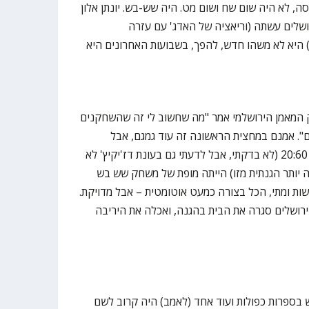
ה, לא היה שום שח ושום מט. היה שש-בש. יונתן אלון
שלים עשתה (וריאציה של האדג' עם עזרה
) היא לא משהו חדש, להפך, בשבועות האחרונים היא
המאמן הירושלמי אמר "מה שחשוב לי זה שהשחקנים
ם". אמנם במחצית הראשונה זה עוד גמגם, אבל
המחצית השנייה, שנגמרה בתוצאה 20:60 (לא בדקתי, אבל לדעתי גם בעונת דז'יקיץ' לא
 יותר הגנתית מזו) הייתה מופת של משחק שש בש
ות ומתי, הכל בצורה כמעט אוטומטית – אבל מדויקת.
 ירושלים סגרה את הבית בהגנה, ואכלה את היריבה
בספרות כפולות ועוד אחד (לאמב) היה קרוב לשם