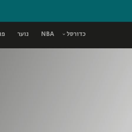
כדורסל
NBA
נוער
פו