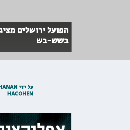
הפועל ירושלים מצי
בשש-בש
על ידי
HANAN
HACOHEN