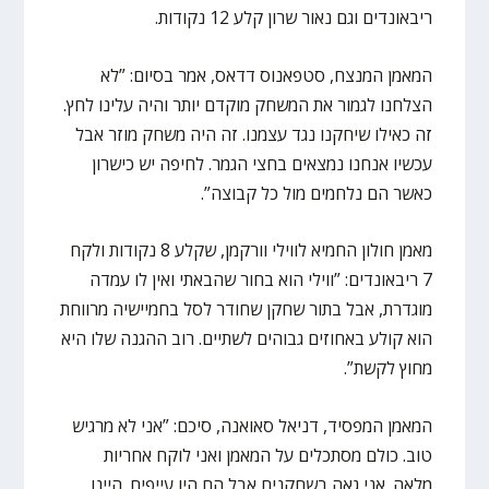
ריבאונדים וגם נאור שרון קלע 12 נקודות.
המאמן המנצח, סטפאנוס דדאס, אמר בסיום: ”לא
הצלחנו לגמור את המשחק מוקדם יותר והיה עלינו לחץ.
זה כאילו שיחקנו נגד עצמנו. זה היה משחק מוזר אבל
עכשיו אנחנו נמצאים בחצי הגמר. לחיפה יש כישרון
כאשר הם נלחמים מול כל קבוצה”.
מאמן חולון החמיא לווילי וורקמן, שקלע 8 נקודות ולקח
7 ריבאונדים: ”ווילי הוא בחור שהבאתי ואין לו עמדה
מוגדרת, אבל בתור שחקן שחודר לסל בחמיישיה מרווחת
הוא קולע באחוזים גבוהים לשתיים. רוב ההגנה שלו היא
מחוץ לקשת”.
המאמן המפסיד, דניאל סאואנה, סיכם: ”אני לא מרגיש
טוב. כולם מסתכלים על המאמן ואני לוקח אחריות
מלאה. אני גאה בשחקנים אבל הם היו עייפים. היינו