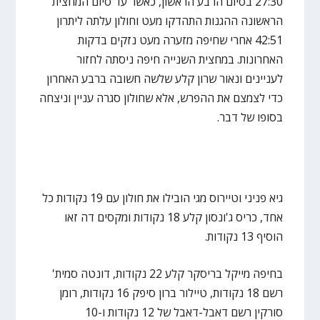
27:30 בסיום הרבע הראשון, כאשר עד סיום המחצית
הראשונה ההגנות התהדקו מעט וחולון עלתה ליתרון
42:51 אחרי שחיפה מזערה מעט נזקים בדקות
האחרונות. במחצית השנייה חיפה ניסתה לחזור
לעניינים ונאור שרון קלע שלשה חשובה ברבע האחרון
כדי לצמצם את ההפרש, אלא שחולון סגרה עניין וניצחה
בסופו של דבר.
גיא פניני וטיירוס מגי הובילו את חולון עם 19 נקודות כל
אחד, כריס ג'ונסון קלע 18 נקודות ומקסים דה זאו
הוסיף 13 נקודות.
בחיפה מייקל בריסקר קלע 22 נקודות, דונטה סמית'
רשם 18 נקודות, טיילור ברון סיפק 16 נקודות, רומן
סורקין רשם דאבל-דאבל של 12 נקודות ו-10