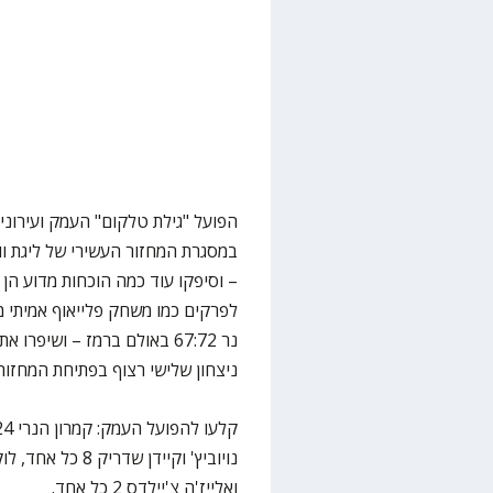
הפועל "גילת טלקום" העמק ועירוני 
לפרקים כמו משחק פלייאוף אמיתי מ
ניצחון שלישי רצוף בפתיחת המחזור ה-11 ביום שישי, אז הם יארחו את עירוני נס
ואלייז'ה צ'יילדס 2 כל אחד.