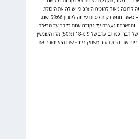
צמרת בליגת ווינר סל. החבורה של אלדד בנטוב, שקלעה לפחות 84 נקודות בכל אחד
 קרובה מאוד להוכיח הערב כי יש לה את היכולת
לנצח גם במשחק לא בקצב "שלה" – כאשר חמש דקות לסיום עלתה ליתרון 59:66. שם,
– והמארחת נעצרה על נקודה אחת בלבד עד הבאזר
האחרון – מה שהיה בעוכריה בסופו של דבר, כמו גם ערב של 9 מ-18 (50%) מקו העונשין.
יום שני הבא בעוד משחק בית – שבו היא תארח את