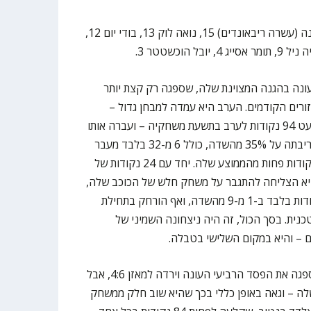
קלעו לעירוני קריית אתא: דריוס האנה (עשרה ריבאונדים) 15, נואה לוק 13, בודי יום 12,
ונה בהגנה המצוינת שלה, שספגה רק קצת יותר
זורים הקודמים. הערב היא עמדה למבחן גדול –
משחק חוץ מול התקפה שקלעה כמעט 94 נקודות לערב בתשעת משחקיה – ועברה אותו
בהצלחה מרובה. העמק עצרה את יריבתה על 35% מהשדה, כולל 6 מ-32 בלבד מעבר
לקשת – ובסך הכול על כמעט 30 נקודות פחות מהממוצע שלה. יחד עם 24 נקודות של
 היא הצליחה להתגבר על משחק חלש של הכוכב שלה,
קיילר אדוארדס, שסיים עם שתי נקודות בלבד ב-1 מ-9 מהשדה, ואף הורחק בתחילת
נית. בסך הכול, זה היה ניצחונה השמיני של
– והיא במקום השלישי בטבלה.
מן העבר השני, קריית אתא אומנם ספגה את הפסד הרביעי העונה וירדה למאזן 4:6, אבל
שלה – וגאה באופן כללי בכך שהיא שוב חלק ממשחק