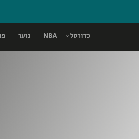
כדורסל
NBA
נוער
פו