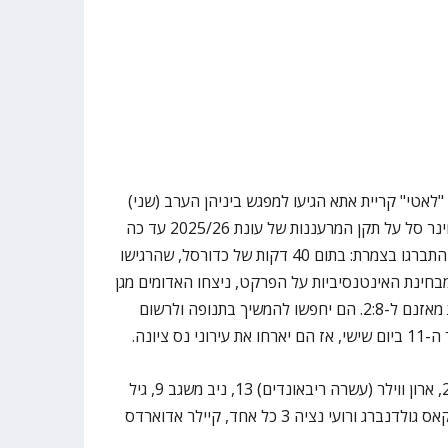
"לאטי" קריית אתא הגיעו למפגש ביניהן הערב (שני)
במסגרת המחזור העשירי של ליגת ווינר סל על תקן המרעננות של עונת 2025/26 עד כה
– וסיפקו עוד כמה הוכחות מדוע הן התברגו בצמרת: בתום 40 דקות של כדורסל, שהרגישו
בחינת האינטנסיביות על הפרקט, ניצחו האדומים מגן
נר 67:72 באולם ברמז – ושיפרו את מאזנם ל-2:8. הם יחפשו להמשיך בתנופה ולרשום
 ציונה.
קלעו להפועל העמק: קמרון הנרי 24, ארון ווילר (עשרה ריבאונדים) 13, ניב משגב 9, גיל
נויוביץ' וקיידן שדריק 8 כל אחד, לוקאס גולדנברג ורועי נציה 3 כל אחד, קיילר אדוארדס