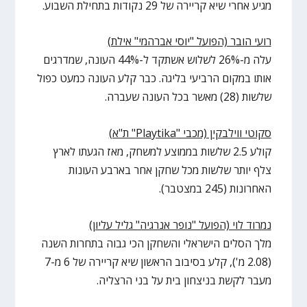
מגיע אחרי שיא קריירה של 29 נקודות בתחילת השבוע.
רועי הובר (הפועל "יוסי אברהמי" אילת)
עלה מ-26% לשלוש אשתקד ל-44% העונה, שמדרגים
אותו במקום הרביעי בליגה. כבר קלע העונה כמעט כפול
שלשות (28) מאשר בכל העונה שעברה.
סקוטי ווילבקין (מכבי "
Playtika
" ת"א)
קולע 2.5 שלשות בממוצע למשחק, מאז הגעתו לארץ
צלף יותר שלשות מכל שחקן אחר בארבע העונות
האחרונות (245 במצטבר).
נמרוד לוי (הפועל "נופר אנרגיה" גליל עליון)
מלך הסלים הישראלי והשחקן הכי גבוה בתחרות השנה
(2.08 מ'), קלע בסיבוב הראשון שיא קריירה של 6 מ-7
מעבר לקשת בניצחון בית על בני הרצליה.