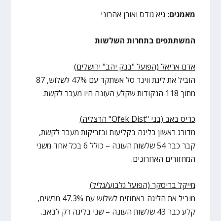
מאמנים:
גיא גודס ואורן אהרוני
המשתתפים בתחרות השלשות
אדם אריאל (הפועל "בנק יהב" ירושלים)
הוביל את ליגת ווינר סל אשתקד עם 47% לשלוש, 87
מתוך 118 הנקודות שקלע העונה היו מעבר לקשת.
כריס באב (בני "
Ofek Dist
" הרצליה)
מדורג ראשון בליגה בקליעות ובזריקות מעבר לקשת,
קבר כבר 54 שלשות העונה – כולל 6 בכל אחד משני
המחזורים האחרונים.
מייקל בריסקר (הפועל גלבוע/גליל)
מוביל את הליגה באחוזים לשלוש עם 47.3% מרשים,
קלע כבר 43 שלשות העונה – שני בליגה רק לבאב.