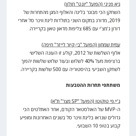
גיא פניני (הפועל "יונט" חולון)
השחקן הכי מבוגר בליגה והאלוף המגן מהתחרות של
2019, מדורג במקום השני בתולדות ליגת ווינר סל אחרי
דורון ג'מצ'י עם 685 צליפות מדאון טאון בקריירה.
עמית שמחון (הפועל "בי-קיור לייזר" חיפה)
אלוף השלשות של 2012, קולע זו העונה השלישי
ברציפות מעל 40% לשלוש ובעוד שלוש שלשות יהפוך
לשחקן השביעי בהיסטוריה עם 500 שלשות בקריירה.
משתתפי תחרות ההטבעות
ג'יי.פי טוקוטו (הפועל "
SP
מצר" ת"א)
ה-MVP של האולסטאר הקודם, אחד האתלטים הכי
גדולים שנראו בליגת ווינר סל בשנים האחרונות ומופיע
קבוע בטופ 10 השבועי.