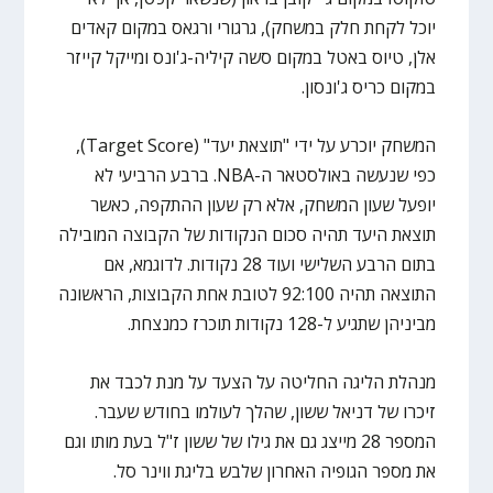
יוכל לקחת חלק במשחק), גרגורי ורגאס במקום קאדים
אלן, טיוס באטל במקום סשה קיליה-ג'ונס ומייקל קייזר
במקום כריס ג'ונסון.
המשחק יוכרע על ידי "תוצאת יעד" (Target Score),
כפי שנעשה באולסטאר ה-NBA. ברבע הרביעי לא
יופעל שעון המשחק, אלא רק שעון ההתקפה, כאשר
תוצאת היעד תהיה סכום הנקודות של הקבוצה המובילה
בתום הרבע השלישי ועוד 28 נקודות. לדוגמא, אם
התוצאה תהיה 92:100 לטובת אחת הקבוצות, הראשונה
מביניהן שתגיע ל-128 נקודות תוכרז כמנצחת.
מנהלת הליגה החליטה על הצעד על מנת לכבד את
זיכרו של דניאל ששון, שהלך לעולמו בחודש שעבר.
המספר 28 מייצג גם את גילו של ששון ז"ל בעת מותו וגם
את מספר הגופיה האחרון שלבש בליגת ווינר סל.