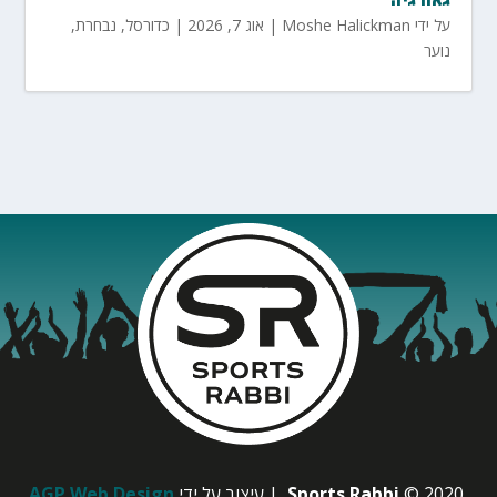
גאורגיה
על ידי
Moshe Halickman
|
אוג 7, 2026
|
כדורסל
,
נבחרת
,
נוער
© 2020
Sports Rabbi
| עיצוב על ידי
AGP Web Design