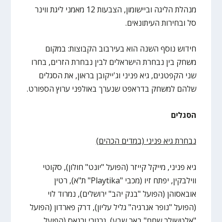
מנהלת הליגה וביישומון, הצבעות 12 מאמני ליגת ווינר
סל ובחירות העיתונאים.
חידוש נוסף השנה הוא בעירבוב הקבוצות: במקום
משחק בין נבחרת הישראלים לבין נבחרת הזרים, בחרו
שני הקפטנים, גיא פניני וג'ייקובן בראון, את הסגלים
שלהם למשחק בדראפט שנערך באולפני ערוץ הספורט.
הסגלים
נבחרת גיא פניני (במדים הכהים)
גיא פניני, מייקל קייזר (הפועל "יונט" חולון), סקוטי
ווילבקין, יפתח זיו (מכבי "Playtika" ת"א), רטין
אובאסוהן (הפועל "בנק יהב" ירושלים), נמרוד לוי
(הפועל "נופר אנרגיה" גליל עליון), דרק פארדון (הפועל
"אלטשולר שחם" באר שבע), גרגורי ורגאס (הפועל