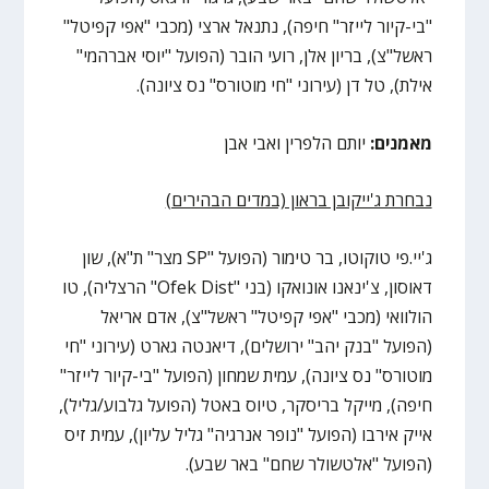
"בי-קיור לייזר" חיפה), נתנאל ארצי (מכבי "אפי קפיטל"
ראשל"צ), בריון אלן, רועי הובר (הפועל "יוסי אברהמי"
אילת), טל דן (עירוני "חי מוטורס" נס ציונה).
מאמנים:
יותם הלפרין ואבי אבן
נבחרת ג'ייקובן בראון (במדים הבהירים)
ג'יי.פי טוקוטו, בר טימור (הפועל "SP מצר" ת"א), שון
דאוסון, צ'ינאנו אונואקו (בני "Ofek Dist" הרצליה), טו
הולוואי (מכבי "אפי קפיטל" ראשל"צ), אדם אריאל
(הפועל "בנק יהב" ירושלים), דיאנטה גארט (עירוני "חי
מוטורס" נס ציונה), עמית שמחון (הפועל "בי-קיור לייזר"
חיפה), מייקל בריסקר, טיוס באטל (הפועל גלבוע/גליל),
אייק אירבו (הפועל "נופר אנרגיה" גליל עליון), עמית זיס
(הפועל "אלטשולר שחם" באר שבע).