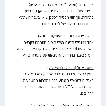
אייק אירבו (הפועל "נופר אנרגיה" גליל עליון)
הגארד של נבחרת ניגריה יהיה השחקן הכי נמוך
בתחרות, אך הוא מבטיח לספק שואו. בעבר השתתף
בתחרות ההטבעות של ליגת הפיתוח.
ג'יילן ריינולדס (מכבי "
Playtika
" ת"א)
אחד ממובילי הליגה באלי הופים התחמם לקראת
האירוע עם 4 דאנקים גדולים במשחקו האחרון בליגה.
הופיע בעבר בתחרות ההטבעות של ליגת ה-VTB.
טיוס באטל (הפועל גלבוע/גליל)
בזמן הקצר שלו בגן נר כבר הספיק להכניס שני
דאנקים למצעדי השבוע. זכה בתחרות ההטבעות
באולסטאר ה-VTB בעונה שעברה עם ביצועים
מרהיבים.
סקוטי ג'יימס (הפועל "בי-קיור לייזר" חיפה)