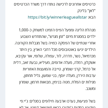
כרטיסים אחרונים לרכישה נותרו דרך משרד הכרטיסים
"לאן" בלינק
הבא:
https://bit.ly/winnerleagueallstar
מנהלת הליגה ומפעל הפיס הזמינו למשחק כ-1,000
ילדים במסגרת מיזם "זמן מגרש", שהתחדש השבוע
אחרי שנתיים של הפסקה כפויה בשל מגבלות הקורונה.
הילדים יגיעו באוטובוסים מכל רחבי הארץ, בין היתר
מכרמיאל, נשר, חדרה, לוד, עפולה, שלומי, אור עקיבא,
אשקלון, רמלה, מעלה אדומים, מעיליא, גבעת זאב, דלית
אל כרמל, קרני שומרון, טייבה והמועצות האזוריות
ערבות הירדן, מעלה יוסף, בני שמעון, גליל תחתון,
מגילות ים המלח, מטה בנימין, מבואות חרמון, שומרון
ומשגב.
בשל פציעות, נערכו ארבעה חילופים בסגלים: ג'יי.פי
טוקוטו במקום ג'ייקובן בראון (שנשאר קפטן, אך לא