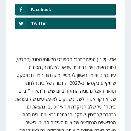
Facebook
Twitter
אמש (שני) הגיעו למרכז הספורט הלאומי הסגל (החלקי)
וצוות האימון של נבחרת ישראל לצילומים, מסיבת
עיתונאים ואימון ראשון לקמפיין מוקדמות המונדובאסקט
שיתקיים בקטאר ב-2027. החבורה של בית הלחמי
תתארח אצל גרמניה החזקה ביום שישי ו״תארח״ ביום
שני את קרואטיה לשני משחקים לא פשוטים שיקבעו את
בית ה׳ של שלב המוקדמות האירופי, בו נמצאת גם
נבחרת קפריסין. שחקני הנבחרת נראו מחויכים תחת
הפלאשים הנמרצים של צוות הצילום המיומן כאשר
מעבר לאלה שמייצגים אותנו באמריקה, גם נציגיהן של