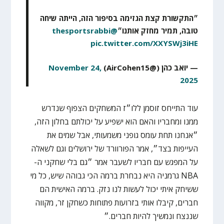
״התקשורת קצת הגזימה בסיפור הזה, הייתה שיחה
טובה, תמיר מחזק אותנו״
@thesportsrabbi
pic.twitter.com/XXYSWj3iHE
— יואב כהן (@AirCohen15)
November 24,
2025
עוד התייחס זוסמן ללו״ז המשחקים הצפוף שנדרש
ממנו ומחבריו והאם הוא ישפיע על יכולתם בחלון הזה,
״אנחנו תחת עומס גופני משמעותי, אבל שמים את
העייפות בצד״, אמר הפורוורד של ירושלים וגם לשאלה
על המפגש עם חבריו לשעבר אמר ״גם בלי שחקני ה-
NBA גרמניה היא נבחרת ברמה הכי גבוהה שיש, כל מי
ששיחק איתי יכול לעשות לנו נזק. ברמה האישית הם
חברים, קיבלו אותי בזרועות פתוחות כשחקן זר, מקווה
שננצח ונמשיך להיות חברים.״