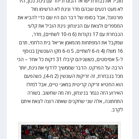
מוביל את נבחרת ישראל הבוגרת יחד עם גינת. נכון, היו
לא מעט רגעים שבהם מדר וגינת לא הרשימו מול
פורטוגל, אבל בסופו של דבר הם היו שם כדי להביא את
המספרים ולצאת עם הניצחון: גינת הוביל את קלעי
הנבחרת עם 17 נקודות (6 מ-10 לשתיים), מדר,
שמקבל את המפתחות מהמאמן אריאל בית הלחמי, תרם
16 משלו (4 מ-6 לשתיים, 5 מ-6 מקו העונשין) בנוסף
ל-5 אסיסטים, כששניהם קיבלו 31 דקות כל אחד – הכי
הרבה על הפרקט. הדבר שממשיך לרדוף את גינת, יותר
מכל בנבחרת, זה זריקות העונשין (2 מ-4), כשהפעם
הוא החטיא זריקה קריטית במאני טיים, אבל למזלו
האירוע הזה נגמר בניצחון, וזה מה שחשוב. בשורה
התחתונה, אלה שני שחקנים שאתה רוצה לצאת איתם
לקרב.