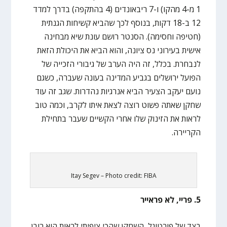
1 מ-4 מהקו) ו-7 ריבאונדים (4 בהתקפה) בדרך למדד
12 ב-18 דקות, בנוסף לכך שהביא קשיחות הגנתית
(חטיפה וחסימה). הסנטר רושם עונת שיא מבחינה
אישית בעירוני נס ציונה, והוא הביא את היכולת הזאת
לנבחרת. בכלל, זה היה הערב של גיבורי הזכייה של
הפועל ירושלים בגביע המדינה בעונה שעברה, כשגם
נועם יעקב הצעיר הביא אנרגיות נהדרות. שגב זה עוד
שחקן שאתה פשוט רוצה לצאת איתו לקרב, וכמה טוב
לראות את הזינוק שלו אחרי הקשיים שעבר בתחילת
הקריירה.
Itay Segev – Photo credit: FIBA
5. פריי, לא פראייר
בצד של פורטוגל, השחקן שהכי ציפיתי לראות הוא רובן