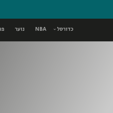
כדורסל
NBA
נוער
פו