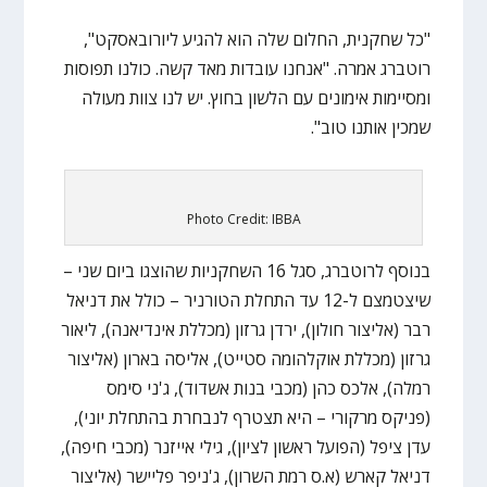
"כל שחקנית, החלום שלה הוא להגיע ליורובאסקט",
רוטברג אמרה. "אנחנו עובדות מאד קשה. כולנו תפוסות
ומסיימות אימונים עם הלשון בחוץ. יש לנו צוות מעולה
שמכין אותנו טוב".
Photo Credit: IBBA
בנוסף לרוטברג, סגל 16 השחקניות שהוצגו ביום שני –
שיצטמצם ל-12 עד התחלת הטורניר – כולל את דניאל
רבר (אליצור חולון), ירדן גרזון (מכללת אינדיאנה), ליאור
גרזון (מכללת אוקלהומה סטייט), אליסה בארון (אליצור
רמלה), אלכס כהן (מכבי בנות אשדוד), ג'ני סימס
(פניקס מרקורי – היא תצטרף לנבחרת בהתחלת יוני),
עדן ציפל (הפועל ראשון לציון), גילי אייזנר (מכבי חיפה),
דניאל קארש (א.ס רמת השרון), ג'ניפר פליישר (אליצור