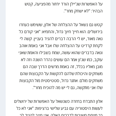
על האפשרות שג'יילן הורד יחזור מהפציעה, קטש
הבהיר: "לא ישחק מחר".
קטש גם נשאל על ההצלחה של אלון, ששימש כעוזרו
בירושלים. הוא חייך חיוך גדול, והחמיא: "אני קודם כל
גאה מאוד, יש לי הרבה דברים להגיד בעניין. קשה לי
לקחת קרדיט על ההצלחה שלו אבל אני באמת אוהב
וגאה בדברים שהוא עושה, שמח בשבילו והאמת שאני
עוקב, כמו שג'ון אמר הם עושים נהדר השנה וזה לא
מובן מאליו בכלל, זה באמת מרשים הדרך שבה הם
משחקים והיכולת שלהם להקשות על הקבוצות שהם
משחקים מולם. אתגר גדול, סטטיסטית מול הקבוצות
שלו אני מתקשה, גם לי יש מה להוכיח מחר".
אלון התבדח בחזרה כשנשאל על האפשרות של ירושלים
לעשות היסטוריה עם גביע שלישי ברציפות: "אני לא כל
כך מייחס חשיבות לדברים האלה. אני חייב להגיד לך