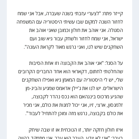
קייזר פתח: "לצערי עזבתי בשנה שעברה, אבל אני שמח
לחזור השנה למקום שבו עשיתי היסטוריה עם המשפחה
הסגולה. אני אוהב את חולון וכמובן שאני אוהב את
ישראל, אני שמח לחזור ולשחק עבור גיא שוב ועם
השחקנים שיש לנו, ואני נרגש מאוד לקראת העונה".
על הסגל: "אני אוהב את הקבוצה וזו אחת הסיבות
שהחלטתי לחתום, דקאראי הוא אחד החברים הקרובים
שלי, יש לי היסטוריה עם המאמן גיא ואפילו השחקנים
הישראלים. יש לנו את ג'יילן אדאמס שמגיע והביג-מן
שהגיע מרכוס בינגהאם הוא נכס נהדר לקבוצה,
זלמנסון, ארצי, זיו, אני יכול למנות את כולם, אני מכיר
את כולם בקבוצה, נרגש מזה ומוכן להתחיל לעבוד".
איזו חולון חזקה יותר, זו הנוכחית או זו שבה שיחק
בעבר: "אני לא יודע, העבר הוא עבר. אני מתמקד בהווה