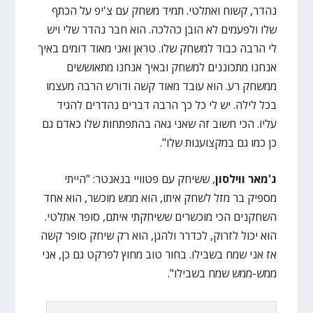
נהדר, קשוח ואתלטי. תמיד משחק עם צ'יפ על הכתף
שלו ולפעמים לא הובן כהלכה. הוא חבר נהדר שלי ויש
לי הרבה כבוד למשחק שלו. טראן ואני מאוד דומים באיך
אנחנו מתכוננים למשחק ובאיך אנחנו מתאוששים
ממשחק רע. הוא עובד מאוד קשה ודורש הרבה מעצמו
בכל לילה. יש לי כל כך הרבה דברים נהדרים להגיד
עליו. הכי חשוב זה שאני גאה בהתפתחות שלו כאדם גם
כן כמו גם במקצוענות שלו".
ג'מאר ווילסון
, ששיחק עם פטוויי בנאנטר: "הייתי
מספיק בר מזל לשחק איתו, הוא ממש מוכשר, הוא אחד
השחקנים הכי מוכשרים ששיחקתי איתם, סופר אתלטי.
הוא יכול לזרוק, לכדרר ולהגן, הוא רק שיחק סופר קשה
אז אני שמח בשבילו. בחור טוב מחוץ לפרקט גם כן, אני
ממש-ממש שמח בשבילו".