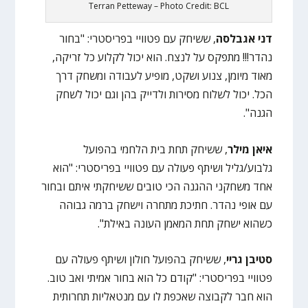
Terran Petteway – Photo Credit: BCL
דני אגבלסה
, ששיחק עם פטוויי בפריסטרי: "בחור
נהדר!!! מתפקס על לנצח. הוא יכול לקלוע כל זריקה,
מאוד מיומן, צנוע ושקט, מופיע לעבודה ומשחק דרך
הכל. יכול לשלוח מסירות ולדייק בהן וגם יכול לשחק
הגנה".
איאן מילר
, ששיחק תחת בית הלחמי בהפועל
גלבוע/גליל ושיתף פעולה עם פטוויי בפריסטרי: "הוא
אחד משחקני ההגנה הכי טובים ששיחקתי איתם ובחור
עם אופי נהדר. חתיכת מתחרה וישחק ברמה גבוהה
כשהוא ישחק תחת המאמן העונה באילת".
סטיבן גריי
, ששיחק בהפועל חולון ושיתף פעולה עם
פטוויי בפריסטרי: "קודם כל הוא בחור אמיתי ואב טוב.
הוא חבר לקבוצה שאכפת לו עם מנטאליות תחרותית