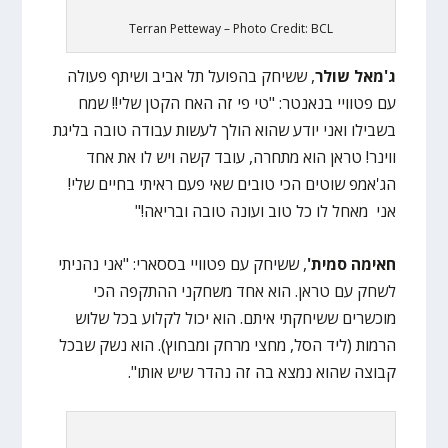
Terran Petteway – Photo Credit: BCL
ג'מאל שולר
, ששיחק בהפועל תל אביב ושיתף פעולה
עם פטוויי בנאנטר: "טי פי זה האח הקטן שלי!! שמח
בשבילו ואני יודע שהוא הולך לעשות עבודה טובה בליגת
ווינר! טראן הוא מתחרה, עובד קשה ויש לו את אחד
הג'אמפ שוטים הכי טובים שאי פעם ראיתי בחיים שלי!
אני מאחל לו כל טוב ועונה טובה ובריאה!"
חאימה סמית'
, ששיחק עם פטוויי בססארי: "אני נהניתי
לשחק עם טראן. הוא אחד משחקני ההתקפה הכי
מוכשרים ששיחקתי איתם. הוא יכול לקלוע בכל שלוש
הרמות (ליד הסל, מחצי מרחק ומבחוץ). הוא נשק שבכל
קבוצה שהוא נמצא בה זה נהדר שיש אותו".