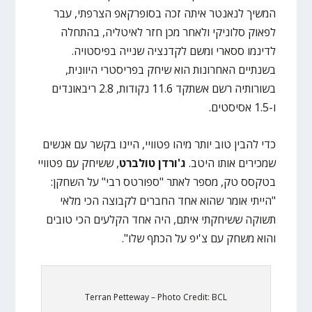
המשיך לנאנטר איתה זכה בסופרקאפ הצרפתי, עבר
לפאוק סלוניקי ולאחר מכן חזר לאיטליה, בהתחלה
לדינמו ססארי ומשם לקדנציה שנייה בפיסטויה.
בשנתיים האחרונות הוא שיחק בפריסטרי היוונית,
בשורותיה רשם אשתקד 11.6 נקודות, 2.8 ריבאונדים
ו-1.5 אסיסטים.
כדי להבין טוב יותר מיהו פטוויי, היינו בקשר עם אנשים
שמכירים אותו היטב.
ג'ורדן טולברט
, ששיחק עם פטוויי
בטקסס טק, מספר לאתר "ספורטס רבי" על השחקן:
"הייתי אומר שהוא אחד החברים לקבוצה הכי מלאי
תשוקה ששיחקתי איתם, היה אחד הקלעים הכי טובים
והוא משחק עם צ'יפ על הכתף שלו".
Terran Petteway – Photo Credit: BCL