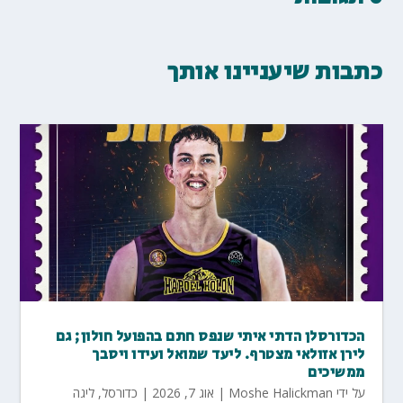
כתבות שיעניינו אותך
הכדורסלן הדתי איתי שנפס חתם בהפועל חולון; גם
לירן אזולאי מצטרף. ליעד שמואל ועידו ויסבך
ממשיכים
על ידי
Moshe Halickman
|
אוג 7, 2026
|
כדורסל
,
ליגה