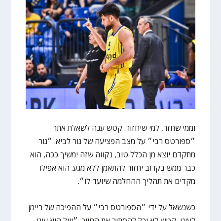
וממי שחזר, למי שיחזור. קטש ענה לשאלת אתר
״ספורטס רבי״ על מצב הפציעה של גור לביא. ״גור
מתקדם יוצא מן הכלל טוב, נקווה שזה ימשיך ככה, הוא
כבר ממש בקרוב יחזור להתאמן ללא מגע. הוא אפילו
מקדים את תהליך ההחלמה שיועד לו״.
כשנשאל על ידי ״הספורטס רבי״ על ההפיכה של ריימן
לעוגן, קטש לא יכל להסתיר את החיוך. ״וויל הוא עוגן