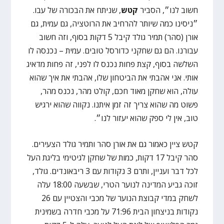
חשוב לנו״, הסביר
קטש
, שניתח את הבכורה של עבו.
״ניסינו כמה שיותר להרחיב את הרוטציה, גם עמית, גם
אורן (סהר) תמיר גולד קיבל 5 דקות בסוף, וזה חשוב
עבורנו. הם גם שחקני כדורסל טובים. עמית – נכנסה לו
השלשה בסוף, קצת פחות נכנס לו לפני, זה פחות מדאיג
אותי. אני אהבתי את הביטחון שלו, אהבתי את איך שהוא
עולה, הוא שחקן מאוד חכם, קולט מהר, נכנס מהר,
פשוט מה שהוא צריך זה זמן איתנו. נקווה שהוא ירגיש
טוב, אין לי ספק שהוא יעזור לנו״.
קטש ציין כאמור גם את אורן סהר ותמיר גולד הצעירים.
סהר קיבל 17 דקות, כמות של שחקן לגיטימי בליגת העל
לכל דבר ועניין, ותרם 3 נקודות עם 3 ריבאונדים. גולד,
זוכה גביע המדינה לנוער הטרי, שבשעה 18:00 עלה
לשחק במדי קבוצת הנוער של מכבי והצטיין עם 26
נקודות בניצחון הבית 71:96 על מכבי חדרה בשמינית