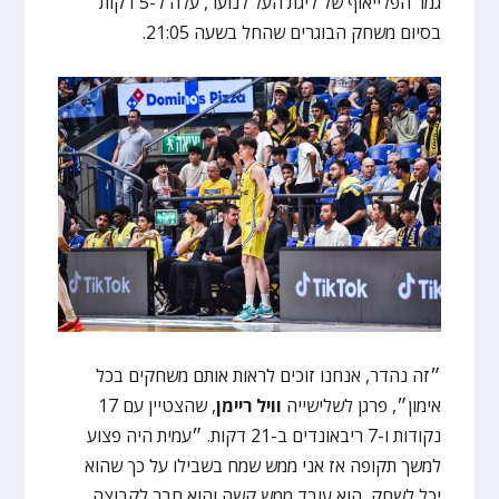
גמר הפלייאוף של ליגת העל לנוער, עלה ל-5 דקות
בסיום משחק הבוגרים שהחל בשעה 21:05.
״זה נהדר, אנחנו זוכים לראות אותם משחקים בכל
אימון״, פרגן לשלישייה
וויל ריימן
, שהצטיין עם 17
נקודות ו-7 ריבאונדים ב-21 דקות. ״עמית היה פצוע
למשך תקופה אז אני ממש שמח בשבילו על כך שהוא
יכל לשחק, הוא עובד ממש קשה והוא חבר לקבוצה