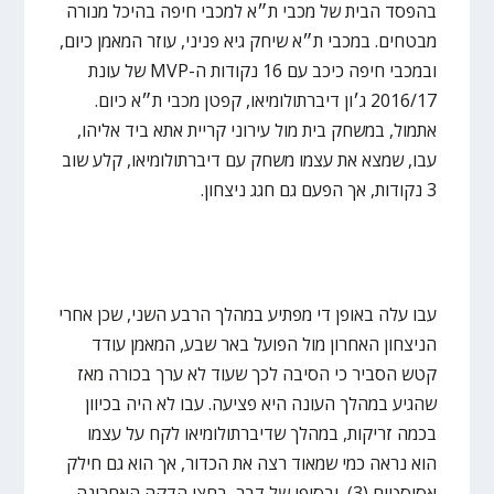
בהפסד הבית של מכבי ת״א למכבי חיפה בהיכל מנורה
מבטחים. במכבי ת״א שיחק גיא פניני, עוזר המאמן כיום,
ובמכבי חיפה כיכב עם 16 נקודות ה-MVP של עונת
2016/17 ג׳ון דיברתולומיאו, קפטן מכבי ת״א כיום.
אתמול, במשחק בית מול עירוני קריית אתא ביד אליהו,
עבו, שמצא את עצמו משחק עם דיברתולומיאו, קלע שוב
3 נקודות, אך הפעם גם חגג ניצחון.
עבו עלה באופן די מפתיע במהלך הרבע השני, שכן אחרי
הניצחון האחרון מול הפועל באר שבע, המאמן עודד
קטש הסביר כי הסיבה לכך שעוד לא ערך בכורה מאז
שהגיע במהלך העונה היא פציעה. עבו לא היה בכיוון
בכמה זריקות, במהלך שדיברתולומיאו לקח על עצמו
הוא נראה כמי שמאוד רצה את הכדור, אך הוא גם חילק
אסיסטים (3), ובסופו של דבר, בחצי הדקה האחרונה,