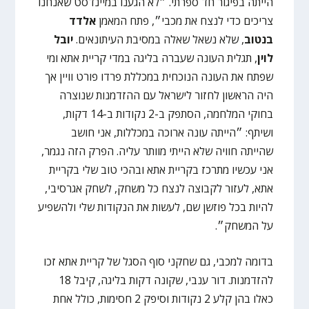
הייתה בפיגור חד ספרתי. ״לא הגענו במיינדסט שאנחנו
צריכים כדי לנצח את מכבי״, פתח המאמן
אלדד
בנטוב
, שלא נשאל שאלה במסיבת העיתונאים.
יובל
לוין
, תגלית העונה שעברה בליגה במדי קריית אתא ומי
שפתח את העונה הנוכחית במכללת פרדו פורט וויין אך
היה הראשון לחזור לישראל עם ההזדמנות שנוצרה
בחוקי המלחמה, הסתפק ב-2 נקודות ב-14 דקות,
ושיתף: ״הייתה עונה ארוכה במכללות, אני חושב
שהייתה חוויה שלא הייתי מוותר עליה. הפרק הזה נגמר,
אני עכשיו מתרכז בקריית אתא ובהכי טוב שלי בקריית
אתא, לעזור לקבוצה לנצח כל משחק, לשחק אגרסיבי,
להיות בכל פוזשן שם, לעשות את הנקודות שלי ולהשפיע
על המשחק״.
בדומה למכבי, גם שחקני סוף הסגל של קריית אתא זכו
להזדמנות. דור ענבי, שקונה דקות בליגה, קיבל 18
כאלו בהן קלע 2 נקודות וסיפק 2 חסימות, כולל אחת