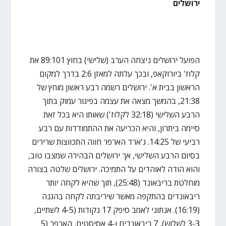
ירושלים
הפועל ירושלים ניצחה הערב (שלישי) בחוץ 89:101 את
קלוז' ביורוקאפ, ובכך עלתה למאזן 2:6 בדרך למקום
הראשון בבית א'. ירושלים רשמה רבע ראשון מוחץ של
21:38, בהמשך מצאה את עצמה בפיגור עמוק בתוך
הרבע השלישי (32:18 לקלוז') שאותו היא בכל זאת
סיימה ביתרון, והיא הכריעה את ההתמודדות עם רבע
רביעי של 14:25. ג'ארד הארפר חווה התכווצות שרירים
בסיום הרבע השלישי, אך ירושלים הבהירה שמצבו טוב,
והוא הודה לאוהדים על התמיכה. ירושלים שלטה בצורה
מוחלטת בריבאונד (25:48), תוך שהיא לקחה יותר
ריבאונדים בהתקפה מאשר שיריבתה לקחה בהגנה
(16:19). אנתוני לאמב סיפק 17 נקודות (4-5 לשתיים,
3-3 לשלוש), 7 ריבאונדים ו-4 אסיסטים, הארפר (5