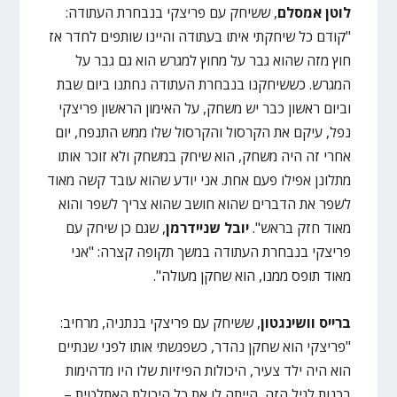
לוטן אמסלם
, ששיחק עם פריצקי בנבחרת העתודה:
"קודם כל שיחקתי איתו בעתודה והיינו שותפים לחדר אז
חוץ מזה שהוא גבר על מחוץ למגרש הוא גם גבר על
המגרש. כששיחקנו בנבחרת העתודה נחתנו ביום שבת
וביום ראשון כבר יש משחק, על האימון הראשון פריצקי
נפל, עיקם את הקרסול והקרסול שלו ממש התנפח, יום
אחרי זה היה משחק, הוא שיחק במשחק ולא זוכר אותו
מתלונן אפילו פעם אחת. אני יודע שהוא עובד קשה מאוד
לשפר את הדברים שהוא חושב שהוא צריך לשפר והוא
מאוד חזק בראש".
יובל שניידרמן
, שגם כן שיחק עם
פריצקי בנבחרת העתודה במשך תקופה קצרה: "אני
מאוד תופס ממנו, הוא שחקן מעולה".
ברייס וושינגטון
, ששיחק עם פריצקי בנתניה, מרחיב:
"פריצקי הוא שחקן נהדר, כשפגשתי אותו לפני שנתיים
הוא היה ילד צעיר, היכולות הפיזיות שלו היו מדהימות
בכנות לגיל הזה, הייתה לו את כל היכולת האתלטית –