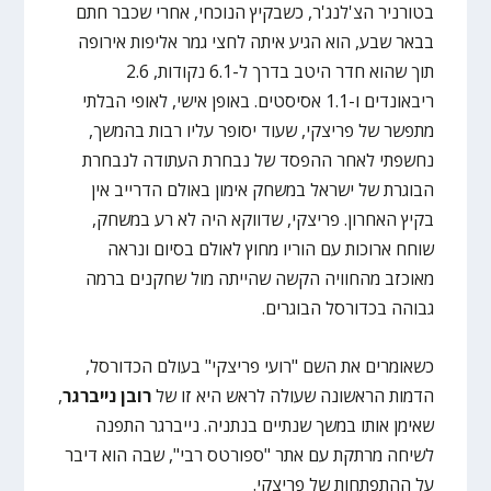
בטורניר הצ'לנג'ר, כשבקיץ הנוכחי, אחרי שכבר חתם
בבאר שבע, הוא הגיע איתה לחצי גמר אליפות אירופה
תוך שהוא חדר היטב בדרך ל-6.1 נקודות, 2.6
ריבאונדים ו-1.1 אסיסטים. באופן אישי, לאופי הבלתי
מתפשר של פריצקי, שעוד יסופר עליו רבות בהמשך,
נחשפתי לאחר ההפסד של נבחרת העתודה לנבחרת
הבוגרת של ישראל במשחק אימון באולם הדרייב אין
בקיץ האחרון. פריצקי, שדווקא היה לא רע במשחק,
שוחח ארוכות עם הוריו מחוץ לאולם בסיום ונראה
מאוכזב מהחוויה הקשה שהייתה מול שחקנים ברמה
גבוהה בכדורסל הבוגרים.
כשאומרים את השם "רועי פריצקי" בעולם הכדורסל,
הדמות הראשונה שעולה לראש היא זו של
רובן
נייברגר
,
שאימן אותו במשך שנתיים בנתניה. נייברגר התפנה
לשיחה מרתקת עם אתר "ספורטס רבי", שבה הוא דיבר
על ההתפתחות של פריצקי.