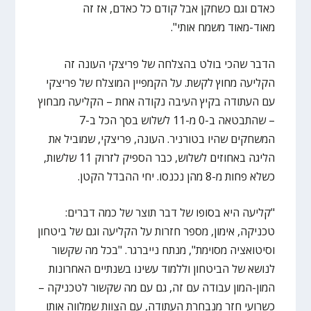
כאדם וגם כשחקן אבל קודם כל כאדם, אז זה
מאוד-מאוד משמח אותי".
הדבר שהכי בולט בהצלחה של פריצקי העונה זה
הקליעה מחוץ לקשת. על הקמפיין המוצלח של פריצקי
עם העתודה בקיץ העיבה נקודה אחת – הקליעה מבחוץ
– שהתבטאה ב-0 מ-11 לשלוש בסך הכל ב-7
המשחקים שהיו בטורניר. העונה, פריצקי, שמוביל את
הליגה באחוזים לשלוש, כבר הספיק לזרוק 11 שלשות,
כשלא פחות מ-8 מהן נכנסו. יחי ההבדל הקטן.
"קליעה היא בסופו של דבר תוצר של כמה דברים:
טכניקה, אימון, מספר חזרות על הקליעה וגם של ביטחון
וסיטואציה מסוימת", מנתח נייברגר. "בכל מה שקשור
לנושא של הביטחון וללמוד עשינו בשנתיים האחרונות
המון-המון עבודה עם זה, גם עם מה שקשור לטכניקה –
כשרועי חזר מנבחרת העתודה, עם הצוות שמלווה אותו