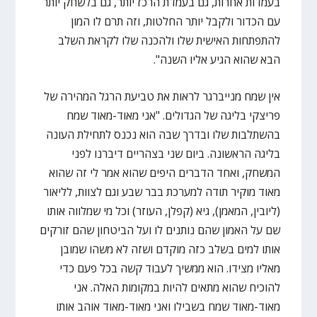
בעמדות אחרות, גם בעמדת הרכז יותר, גם בלשחק יותר
עם הכדור ולקבל יותר החלטות, וזה תרם לו המון
להתפתחות האישית שלו ולהכנה שלו לקראת השלב
הבא שהוא הגיע אליו השנה".
אין שמח מנייברגר לראות את טביעת הרגל המהירה של
פריצקי בליגה של הגדולים. "אני מאוד-מאוד שמח
בהשתלבות שלו ובדרך שבה הוא נכנס לתחילת העונה
בליגה הראשונה. ביום שני בצהריים דיברנו לפני
המשחק, ואחד הדברים היפים שהוא אמר לי זה שהוא
מאוד מוקיר תודה למערכת בבר שבע וגם לצוות, לליאור
(ליובין, המאמן), גיא (קפלן, העוזר) וכל מי שמלווה אותו
שם על האמון שהם נותנים לו ועל הביטחון שהם זורקים
אותו למים בשלב כזה מוקדם ושזה לא משהו שמובן
מאליו מצידו. הוא ממשיך לעבוד קשה בכל פעם כדי
להוכיח שהוא מתאים להיות במקומות האלה. אני
מאוד-מאוד שמח בשבילו ואני מאוד-מאוד אוהב אותו