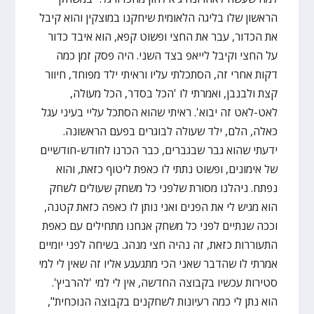
הראשון שלו בליגה הלאומית שיחקנו במוצקין והוא קיבל
את הכדור, עבר את החצי ופשוט קפא, הוא איבד כדור
על החצי וקיבל לייאפ בצד השני. היה פסק זמן כמה
דקות אחרי זה, הסתכלתי עליו וראיתי ילד מפוחד, חיוור
קצת ולבנבן, ואמרתי לו 'הכל בסדר, הכל מעולה,
לאט-לאט זה יבוא'. ראיתי שהוא הסתכל עליי בעיני עגל
כאלה, הלם, ילד שעולה לבוגרים בפעם הראשונה.
ידעתי שהוא גבר שבגברים, כבר הכרנו לחודש-חודשיים
של אימונים, ופשוט נתתי לו כאפת ליטוף כזאת, והוא
נפתח. ניהלנו מסורת שלפני כל משחק שעולים לשחק
הוא מגיש לי את הפנים ואני נותן לו כאפה כזאת קטנה,
וככה שנתיים לפני כל משחק אנחנו מתחילים עם כאפת
התעוררות כזאת, זה נהיה חצי מנהג. בשיחה לפני יומיים
אמרתי לו שהדבר שאני הכי מתגעגע אליו זה שאין לי למי
סטירות עכשיו בקבוצה החדשה, אין לי למי 'להרביץ'.
הוא נתן לי כמה רעיונות לשחקנים בקבוצה הנוכחית",