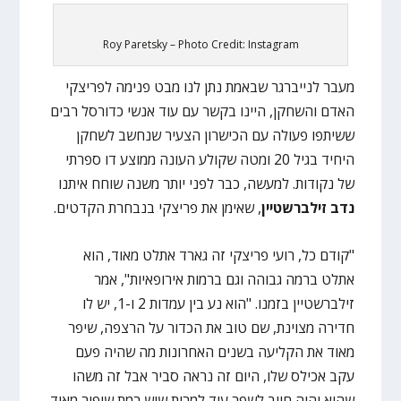
Roy Paretsky – Photo Credit: Instagram
מעבר לנייברגר שבאמת נתן לנו מבט פנימה לפריצקי
האדם והשחקן, היינו בקשר עם עוד אנשי כדורסל רבים
ששיתפו פעולה עם הכישרון הצעיר שנחשב לשחקן
היחיד בגיל 20 ומטה שקולע העונה ממוצע דו ספרתי
של נקודות. למעשה, כבר לפני יותר משנה שוחח איתנו
נדב זילברשטיין
, שאימן את פריצקי בנבחרת הקדטים.
"קודם כל, רועי פריצקי זה גארד אתלט מאוד, הוא
אתלט ברמה גבוהה וגם ברמות אירופאיות", אמר
זילברשטיין בזמנו. "הוא נע בין עמדות 2 ו-1, יש לו
חדירה מצוינת, שם טוב את הכדור על הרצפה, שיפר
מאוד את הקליעה בשנים האחרונות מה שהיה פעם
עקב אכילס שלו, היום זה נראה סביר אבל זה משהו
שהוא יהיה חייב לשפר עוד למרות שיש רמת שיפור מאוד