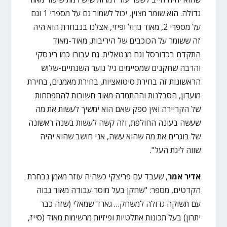
גדולה. הוא שומר מצוין, יכול לשמור גם על מספרי 1 וגם
על מספרי 2, מאוד גדול ופיזי, אצלנו בנבחרת הוא היה
זה ששומר על הכוכבים של היריבות, מאוד-מאוד
התקדם בכדורסל וגם מנטאלית. גם עבורו כמו רינסקי
והרבה שחקנים שמסיימים גיל נוער השנתיים-שלוש
הראשונות זה בחירת סיטואציות, בחירת מאמנים, בחירת
מועדון, הסבלנות וההתמדה מאוד חשובות להתפתחות
של הקריירה ואין ספק שאם הוא ימשיך לעשות את מה
שעשה בעונה החולפת, וזה קשה לעשות בשנה ראשונה
של בוגרים את מה שהוא עשה, אני חושב שהוא יהיה
שווה ליגת העל".
אדיר אמר
, שעבד עם פריצקי כשהיה עוזר מאמן נבחרת
הקדטים, מספר: "שחקן בעל מוסר עבודה מאוד גבוה
עם תשוקה גדולה למשחק… גארד שמאלי (שזה כבר
יתרון) בעל תכונות אתלטיות ופיזיות מרשימות מאוד (סייז,