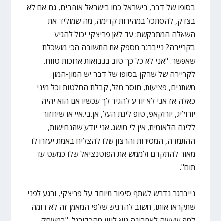
בסופו של דבר, בישראל כמו בישראל אוהבים, גם אם לא
בצדק, להסתכל במהירות קדימה, מה שמוליד את
השאלה המתבקשת: עד לאן פריצקי יכול להגיע
בקריירה? נייברגר מספק את התשובה הכי מושכלת
שאפשר. "אני לא כל כך טוב בנבואות ארוכות טווח.
לקריירה של שחקן בסופו של דבר יש המון-המון
משתנים, פציעות, חוסר מזל, קבלת החלטות וכל מיני
כאלה אז אני לא יודע להגיד לך עכשיו אם הוא יהיה
יורוליג, יורוקאפ, טופ ליגת העל, אן.בי.איי או שיחזור
לליגה הלאומית, אין לי מושג. אני יודע שהנחישות,
ההתמדה, המסירות והרצון שלו להצליח באמת יעזרו לו
מאוד להתקדם ולממש את הפוטנציאל שלו כמעט עד
תום".
נייברגר נדרש לשתף סיפור מיוחד על פריצקי, ורגע לפני
שתקראו אותו, חשוב להדגיש שלפי המאמן זה לא דומה
למה שעשה לאחרונה גיא לוזון מהכדורגל. "במשחק