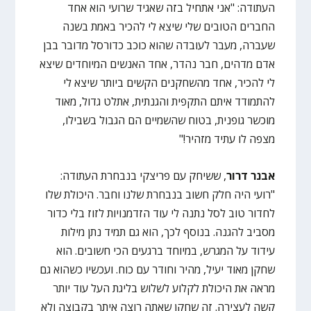
העתודה: "אני אתחיל בזה שאגיד שרועי הוא אחד
החברים הטובים שלי שיצא לי להכיר באמת בשנה
שעברה, מעבר לעובדה שהוא כוכב כדורסל מדובר בבן
אדם מדהים, חבר נהדר, אחד האנשים המיוחדים שיצא
לי להכיר, אחד מהשחקנים הקשים ביותר שיצא לי
להתמודד איתם התקפית והגנתית, אתלט גדול, מאוד
מוכשר גופנית, בטוח שהשמיים הם הגבול בשבילו,
מצפה לו עתיד מזהיר!"
אבנר דרור
, ששיחק עם פריצקי בנבחרת העתודה:
"רועי היה חלק חשוב בנבחרת שלנו וחבר. היכולת שלו
לחדור טוב לסל נתנה לי עוד הזדמנויות לזוז בלי כדור
מסביב להגנה. בנוסף לכך, הוא גם תמיד נתן מילות
עידוד על המגרש, במיוחד ברגעים הכי חשובים. הוא
שחקן מאוד יעיל, מהיר וחודר עם כוח. ועכשיו כשהוא גם
מראה את היכולת לקלוע לשלוש בליגת העל עוד יותר
קשה לעצירה. זה שחקן שאתה רוצה איתך בקבוצה ולא