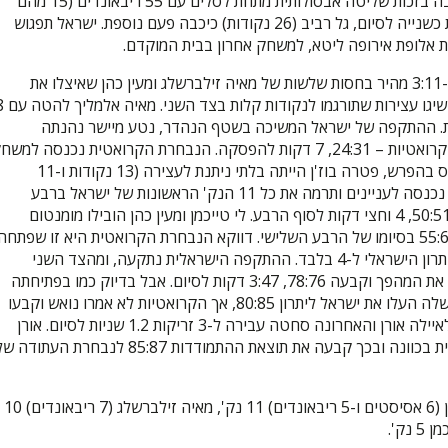
הובילו לאורך רוב שלבי המשחק, אך הקרואטיות נשארו צמודות הרבה בזכות שליטה אבסולותית מתחת לסלים עם 55 ריבאונדים (15 מהם
בהתקפה). איילה אורן עמדה בלחץ וקלעה 2 זריקות עונשין מכריעות כשנייה לסיום, גל רביב (26 נקודות) כיכבה פעם נוספת. ישראל תפגוש
ישראל פתחה את המשחק נחושה יותר, הידקה את ההגנה וברחה ל-3:11 מהיר בחסות שלשות של מאיה זילברשלג ומעין כהן שאיצלו את
הקרואטיות לקחת פסק זמן. הישראליות הראו לחץ על כל המגרש
תוצאת הרבע הראשון 19:26 לכחולות-לבנות. ההתקפה של ישראל המשיכה בשטף הנהדר, נטע מיישר נהנתה
מאסיסטים של רביב וכהן וצלפה 5 נק' ושמרה על מרווח ביטחון מהקרואטיות – 24:31, 7 דקות להפסקה. הנבחרת הקרואטית נכנסה למ
לאט לאט, הצליחה להגיע ליתרונות שלה מתחת לסלים והחלה לנגוס בהפרש, פטרה בוז'ן הייתה בלתי ניתנת לעצירה (13 נקודות ו-11
ריבאונדים) וישראל ירדה להפסקה ביתרון 3 בלבד, 37:40. גל רביב נכנסה לעניינים ותרמה את כל 11 הנק' הראשונות של ישראל ברבע
השלישי, אך הקרואטיות נותרו צמודות, סל ועבירה של בוז'ן קבע – 50:51, 4 וחצי דקות לסוף הרבע. לי טייכמן ומעין כהן הובילו מומנטום
ישראלי, וגל רביב, שחתמה רבע מעולה עם 13 נק' אישיות, קבעה 55:66 בסיומו של הרבע השלישי. דווקא הנבחרת הקרואטית היא זו שפתחה
את הרבע האחרון טוב יותר, וריצה של 10:3 בפתיחתו הורידה את היתרון הישראלי ל-4 בלבד. ההתקפה הישראלית נתקעה, ומהצד השני
השלשות הקרואטיות החלו לצלול פנימה, צליפה של ווקיץ' השלימה את המהפך וקבעה 78:76, 3:47 דקות לסיום. אבל בדיוק כמו בפתיחתה
של המחצית השנייה, גל רביב התעלתה למעמד ו-5 נקודות רצופות שלה העלו את ישראל ליתרון 80:85, אך הקרואטיות לא אמרו נואש וקבעו
שיוויון 85:85. ההתקפה האחרונה הייתה בידיים של רביב שפרגנה לאיילה אורן והאחרונה סחטה עבירה ל-3 זריקות 1.2 שניות לסיום. אורן
עמדה בלחץ, דייקה בשתי הזריקות הראשונות והחטיאה את השלישית בכוונה ובכך קבעה את תוצאת ההתמודדות 85:87 לנבחרת העתוד
לישראל: גל רביב (9 אסיסטים) 26 נק', מעין כהן 14 נק', איילה אורן (6 אסיסטים ו-5 ריבאונדים) 11 נק', מאיה זילברשלג (7 ריבאונדים) 10