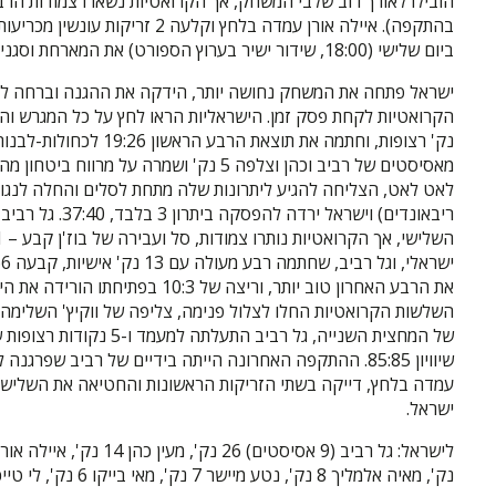
ביום שלישי (18:00, שידור ישיר בערוץ הספורט) את המארחת וסגנית אלופת אירופה ליטא, למשחק אחרון בבית המוקדם.
נק' רצופות, וחתמה את 
ישראל.
נק', מאיה אלמליך 8 נק', נטע מיישר 7 נק', מאי בייקו 6 נק', לי טייכמן 5 נק'.