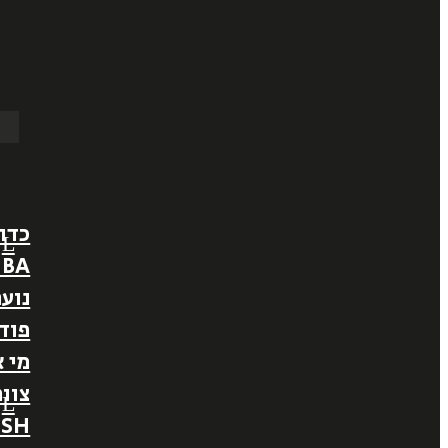
כדו
NBA
נוער
פוד
מי א
צוו
ISH