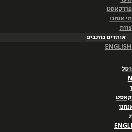
פודקאסט
מי אנחנו
צוות
אוהדים כותבים
ENGLISH
רסל
קאסט
נחנו
ת
ENGL