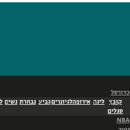
כדורסל
קובץ
ליגה
אירופה
לגיונרים
גביע
נבחרת
נשים
ל
סגלים
NBA
נוער