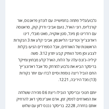
גלבוע/גליל פתחה בחמישייה עם לונדון פראנטס, אור
קורנליוס, רוני הארל, נועם אביבי ודרק קוק, סראגוסה
עם רודריגו סן מיגל, סטן אוקויה, מאט מובלי, דינו
ראדונצ'יץ' וטריגבי הליאנסון. אביבי קלע את 3 הנקודות
הראשונות של האורחים, אבל הספרדים הגיעו בקלות
לצבע וסן מיגל הוותיק קבע יתרון 3:12. סשה
קיליה-ג'ונס עלה על הלוח, הארל קלע מבחוץ ומייקל
בריסקר הביא את גלבוע למרחק סל אבל ראדונצ'יץ'
החם הוביל ריצה נוספת וסיים לבדו עם יותר נקודות
(13) מכל היריבה, 12:21.
יותם חנוכי ובריסקר הובילו ריצת 0:6 מהירה ששלחה
את המארחים לפסק זמן, אדם ואצ'ינסקי דאג להרחיק
אותם בחזרה, 22:28. בריסקר נכנס לזון עם שלוש