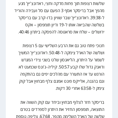
שלשות רצופות תוך פחות מדקה וחצי, ראדונצ'יץ' מנע
מהפך אבל בריסקר אסף 3 הפעם עם סל ועבירה והוריד
ל-39:38. ראדונצ'יץ' שבר שוויון בדו-קרב עם בריסקר
בשלשה שהביאה אותו ל-19 ודיון תומפסון – אקס
ירושלים – שלח את סראגוסה להפסקה ביתרון 40:46.
חנוכי פתח טוב גם את הרבע השלישי עם 5 רצופות
ושלשה של הארל צימקה ל-50:48. ראדונצ'יץ' המשיך
לשמור על היתרון, הליאנסון שלט בשני צידי המגרש
ודאנק גדול שלו קבע 50:57. קיליה-ג'ונס שכמעט לא
הורגש עד אז התעורר עם מהלכים יפים גם בהתקפה
וגם בהגנה, אלייקס פונט אמנם צלף מבחוץ אבל קוק
צימק ל-63:58 אחרי 30 דקות.
בריסקר חזר לצלוף מבחוץ וביחד עם קוק השווה את
התוצאה, תומפסון החזיר את היתרון לספרדים בטרם
שלשה של הארל השלימה מהפך, 67:68. צליפה נוספת