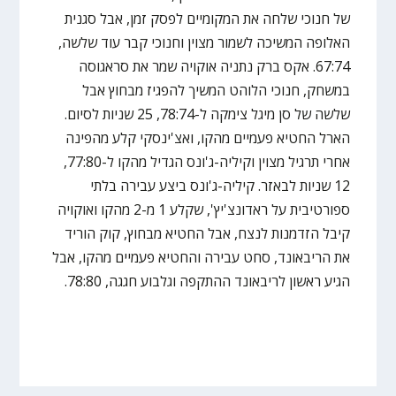
של חנוכי שלחה את המקומיים לפסק זמן, אבל סגנית
האלופה המשיכה לשמור מצוין וחנוכי קבר עוד שלשה,
67:74. אקס ברק נתניה אוקויה שמר את סראגוסה
במשחק, חנוכי הלוהט המשיך להפגיז מבחוץ אבל
שלשה של סן מיגל צימקה ל-78:74, 25 שניות לסיום.
הארל החטיא פעמיים מהקו, ואצ'ינסקי קלע מהפינה
אחרי תרגיל מצוין וקיליה-ג'ונס הגדיל מהקו ל-77:80,
12 שניות לבאזר. קיליה-ג'ונס ביצע עבירה בלתי
ספורטיבית על ראדונצ'יץ', שקלע 1 מ-2 מהקו ואוקויה
קיבל הזדמנות לנצח, אבל החטיא מבחוץ, קוק הוריד
את הריבאונד, סחט עבירה והחטיא פעמיים מהקו, אבל
הגיע ראשון לריבאונד ההתקפה וגלבוע חגגה, 78:80.