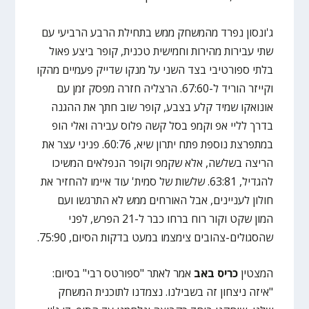
ג'ונסון נפרד מהמשחק ממש בתחילת הרבע הרביעי עם
שתי עבירות מהירות וחמישית טכנית, קופר ביצע פאול
בלתי ספורטיבי בצד השני על מנקו שדייק פעמיים מהקו
וקייזר הוריד ל-67:60. הרצליה חזרה מפסק זמן עם
אונואקו שמיד קלע בצבע, קופר שוב חתך את ההגנה
בדרך לליי אפ וקמפ בסל קשה פלוס עבירה ואלי הופ
במתפרצת נוספת פתח יתרון שיא, 60:76. פניני עצר את
הריצה בשלשה, אלא שקמפ וקופר הנפלאים המשיכו
להגדיל, 63:81. שלשות של סמית' עוד איימו להחזיר את
חולון לעניינים, אבל האורחים ממש לא התרגשו ועם
המון שקט וקור רוח ברחו כבר ל-21 הפרש, לפני
שהסגולים-צהובים צימצמו במעט בדקות הסיום, 75:90.
המצטין
כריס באב
אמר לאתר "ספורטס רבי" בסיום:
"איזה ניצחון זה בשבילנו. נצמדנו לתוכנית המשחק