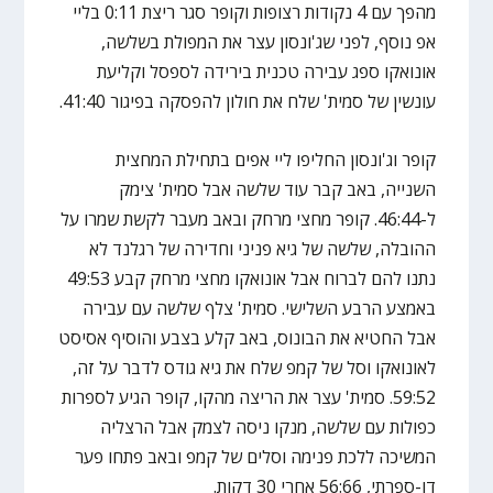
מהפך עם 4 נקודות רצופות וקופר סגר ריצת 0:11 בליי
אפ נוסף, לפני שג'ונסון עצר את המפולת בשלשה,
אונואקו ספג עבירה טכנית בירידה לספסל וקליעת
עונשין של סמית' שלח את חולון להפסקה בפיגור 41:40.
קופר וג'ונסון החליפו ליי אפים בתחילת המחצית
השנייה, באב קבר עוד שלשה אבל סמית' צימק
ל-46:44. קופר מחצי מרחק ובאב מעבר לקשת שמרו על
ההובלה, שלשה של גיא פניני וחדירה של רגלנד לא
נתנו להם לברוח אבל אונואקו מחצי מרחק קבע 49:53
באמצע הרבע השלישי. סמית' צלף שלשה עם עבירה
אבל החטיא את הבונוס, באב קלע בצבע והוסיף אסיסט
לאונואקו וסל של קמפ שלח את גיא גודס לדבר על זה,
59:52. סמית' עצר את הריצה מהקו, קופר הגיע לספרות
כפולות עם שלשה, מנקו ניסה לצמק אבל הרצליה
המשיכה ללכת פנימה וסלים של קמפ ובאב פתחו פער
דו-ספרתי, 56:66 אחרי 30 דקות.