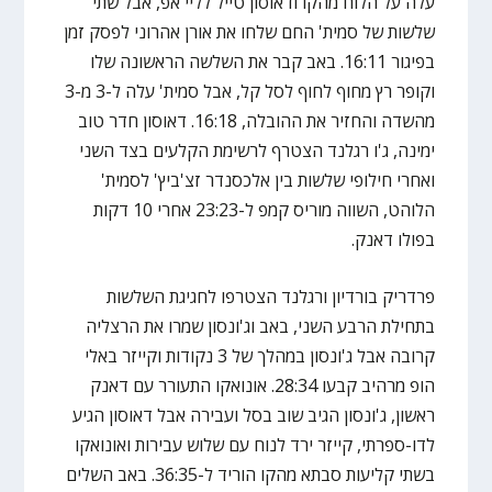
עלה על הלוח מהקו ודאוסון טייל לליי אפ, אבל שתי
שלשות של סמית' החם שלחו את אורן אהרוני לפסק זמן
בפיגור 16:11. באב קבר את השלשה הראשונה שלו
וקופר רץ מחוף לחוף לסל קל, אבל סמית' עלה ל-3 מ-3
מהשדה והחזיר את ההובלה, 16:18. דאוסון חדר טוב
ימינה, ג'ו רגלנד הצטרף לרשימת הקלעים בצד השני
ואחרי חילופי שלשות בין אלכסנדר זצ'ביץ' לסמית'
הלוהט, השווה מוריס קמפ ל-23:23 אחרי 10 דקות
בפולו דאנק.
פרדריק בורדיון ורגלנד הצטרפו לחגיגת השלשות
בתחילת הרבע השני, באב וג'ונסון שמרו את הרצליה
קרובה אבל ג'ונסון במהלך של 3 נקודות וקייזר באלי
הופ מרהיב קבעו 28:34. אונואקו התעורר עם דאנק
ראשון, ג'ונסון הגיב שוב בסל ועבירה אבל דאוסון הגיע
לדו-ספרתי, קייזר ירד לנוח עם שלוש עבירות ואונואקו
בשתי קליעות סבתא מהקו הוריד ל-36:35. באב השלים