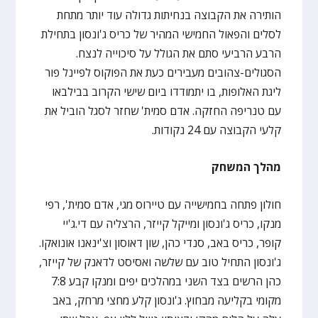
הותירה את הקבוצה בנחיתות גדולה עוד יותר מתחת
לסלים והפאול החמישי המהיר של כריס ג'ונסון בתחילת
הרבע הרביעי סתם את הגולל על סיכוייה לנצח.
הסגולים-צהובים מעבירים כעת את הפוקוס לפיינל פור
ליגת האלופות, בו יתמודדו ביום שישי הקרוב בבילבאו
עם טנריפה החזקה. אדם סמית' שחזר לסגל הוביל את
קלעי הקבוצה עם 24 נקודות.
מהלך המשחק
חולון פתחה בחמישייה עם טיירוס מגי, אדם סמית', רפי
מנקו, כריס ג'ונסון ומייקל קייזר, הרצליה עם די.ג'יי
קופר, כריס באב, סנדי כהן, שון דאוסון וצ'ינאנו אונואקו.
ג'ונסון התחיל טוב עם שלשה ואסיסט לדאנק של קייזר,
כהן הרשים בצד השני במהלכים יפים ומנקו קבע 7:8
מקומי בקליעה מבחוץ. ג'ונסון קלע מחצי מרחק, באב