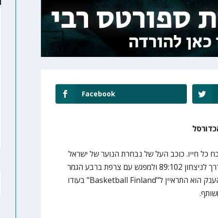
Facebook
כדורסל
ח כל חייו. כוכב העל של נבחרת הנוער של ישראל
הדהים את ספרד עם 40 נקודות בדרך לניצחון 89:102 ולמפגש עם צרפת ברבע הגמר
(חמישי, 21:00), ורגע אחרי תצוגת הענק הוא התראיין ל"Basketball Finland" בעודו
שותף.