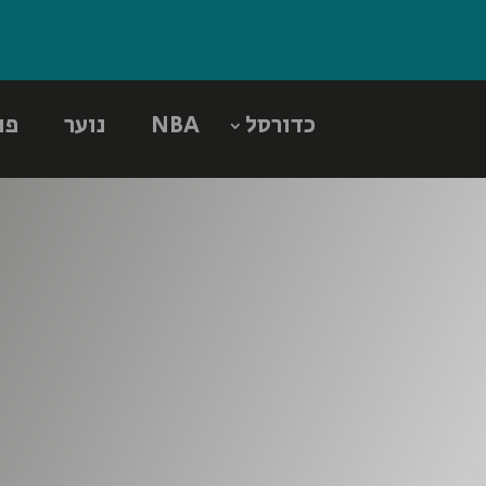
כדורסל
NBA
נוער
פו