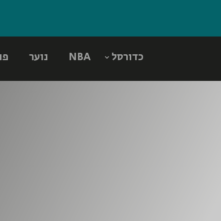
כדורסל
NBA
נוער
פו