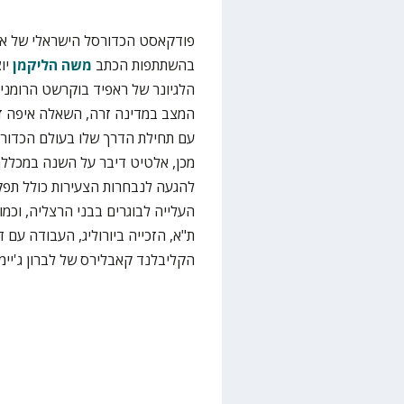
פודקאסט הכדורסל הישראלי של את
בהשתתפות הכתב
משה הליקמן
יוצא
הלגיונר של ראפיד בוקרשט הרומנ
המצב במדינה זרה, השאלה איפה זה 
עם תחילת הדרך שלו בעולם הכדורס
מכן, אלטיט דיבר על השנה במכללת
להגעה לנבחרות הצעירות כולל תפק
העלייה לבוגרים בבני הרצליה, וכמ
ת"א, הזכייה ביורוליג, העבודה עם די
הקליבלנד קאבלירס של לברון ג'יימ