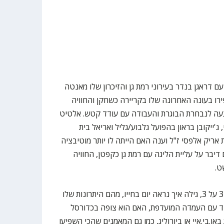
 דראגן בנדר בעירוני רמת גן והזיכרון שלו מאנטה
פירו בעונה האחרונה שלו בקריירה כשחקן והחוויה
געה לנבחרת הבוגרת והעבודה עם עודד קטש. אלטיט
ג'ייקובן בראון בהפועל גלבוע/גליל ואריאל בית
אריק אלפסי ז"ל וענה האם הייתה לו יותר מוטיבציה
דיבר על עליית הליגה עם רמת גן כקפטן, החוויה
ט.
בנוסף, אלטיט סיפר על כדורסל ה-3 על 3, גילה איך נראה יום בחייו, מהם היתרונות שלו
חד עם העמדה המועדפת, האם הוא צופה בכדורסל
אן.בי.איי או ביורוליג, כמו גם המאמנים שהכי השפיעו