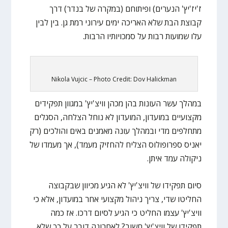
ז'יז'יץ' הנערים) ופיתוחם (במקרה של בנדר) דרך
קבוצת הבת שלא האריכה ימים עירוני רמת גן. בין לבין
עלו שמועות רבות על סמכויותיו הרבות.
Nikola Vujcic – Photo Credit: Dov Halickman
במהלך עשר העונות בהן מכהן וויצ'יץ' במגוון תפקידים
מקצועיים במועדון, המועדון לא נוחל הצלחה, הסגלים
מתחלפים מדי ובמהלך עונה מאמנים באים והולכים (רק
יאניס ספרופולוס הצליח להחזיק מעמד), אך מעמדו של
ניקולה עמד איתן.
סיום תפקידו של וויצ'יץ' לא הגיע מכיוון שבקבוצה
החליטו שדי, צריך ניהול מקצועי אחר במועדון, אלא כי
וויצ'יץ' עצמו החליט כי הגיע לסיום דרכו. אז כמה
תפקידו של וויצ'יץ' חשוב? לאחרונה דובר על כך שלא