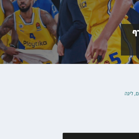
ף
ם
,
ליגה