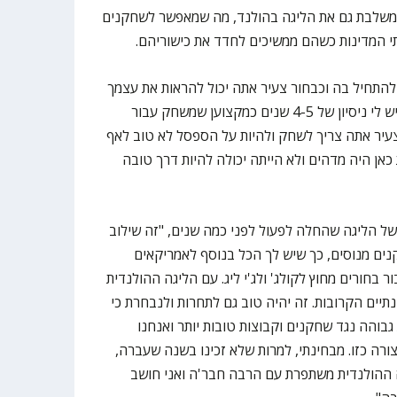
נוסף לליגה הבלגית, ליגת BNXT משלבת גם את הליגה בהולנד, מה שמאפשר לשחקנים
י המדינות כשהם ממשיכים לחדד את כישוריהם.
להתחיל בה וכבחור צעיר אתה יכול להראות את עצמך
ולשחק הרבה דקות. אני צעיר אבל יש לי ניסיון של 4-5 שנים כמקצוען שמשחק עבור
צעיר אתה צריך לשחק ולהיות על הספסל לא טוב לאף
כאן היה מדהים ולא הייתה יכולה להיות דרך טובה
ל הליגה שהחלה לפעול לפני כמה שנים, "זה שילוב
נים מנוסים, כך שיש לך הכל בנוסף לאמריקאים
 בחורים מחוץ לקולג' ולג'י ליג. עם הליגה ההולנדית
תיים הקרובות. זה יהיה טוב גם לתחרות ולנבחרת כי
והה נגד שחקנים וקבוצות טובות יותר ואנחנו
ורה כזו. מבחינתי, למרות שלא זכינו בשנה שעברה,
ה ההולנדית משתפרת עם הרבה חבר'ה ואני חושב