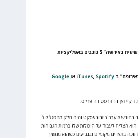
בבקשה דרגו את פודקאסט "התשיעית באירופה" 5 כוכבים באפליקציות
ירופה" ב-
Spotify
,
iTunes
או
Google
קיי ואן דר וורסט דה פרייס.
ד בחודש שעבר ביורובאסקט והיה חלק מהסגל של
ז 2018. בגיל 20 בלבד, הוא הצליח לעבוד על היכולות שלו ברמות הגבוהות
 זוכה בתארים מקומיים ובגביעים כשהוא ממשיך