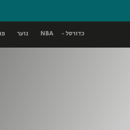
כדורסל
NBA
נוער
פו