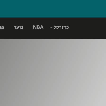
כדורסל
NBA
נוער
פו