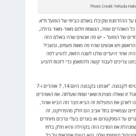
Photo Credit: Yehuda Hal
על ההזדמנת שקיבלו באולם הביתי של הפועל ת"א.
ל כל האוהדים שפה, הגשמת חלום מאוד-מאוד גדולה,
דים של הפועל – יש פה אנשים שהיו באולם הזה
ראשון ויש אנשים שהיו פה מאות פעמים, ובשביל
א היה אחד היעדים שלנו לשנה הזאת, להגיע לפה
חנו צריכים לעבוד קשה ולהתאמן כדי לזכות להגיע
אור התייחס לדרך שבה השחקנים גויסו לקבוצה. "אנחנו בקבוצה היום 14, 7 אוהדים ו-7
נו? זו שאלה מצוינת שאני שמח שעלתה. את האוהדים
ו לארגן את הפעילות זה הביא חבר וזה הביא אוהד,
חיים עצמאיים בתל אביב הם חלק מהפרויקט, זה
ים על הספקטרום או בוגרים בעלי צרכים מיוחדים
שמנהלת את המרכז הזה בקהילה והיא חלק בלתי
יהול היומיומי שלה. היא בעצם אחראית על כל