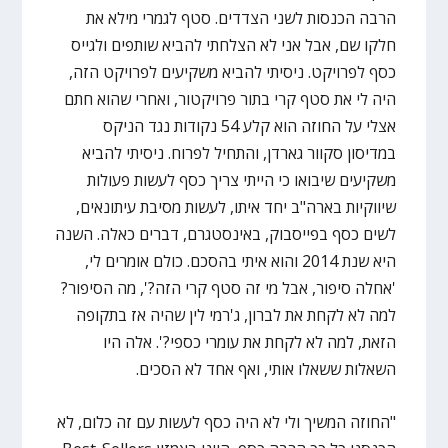
הרבה הכנסות לשני הצדדים. סטף לגמרי מילא את
חלקו שם, אבל אני לא הצלחתי להביא שותפים ולגייס
כסף לפרויקט. ניסיתי להביא משקיעים לפרויקט הזה,
היה לי את סטף קרי בתור פרויקטור, ואחרי שהוא חתם
אצלי על החוזה הוא קלע 54 נקודות נגד הניקס
במדיסון סקוור גארדן, והתחיל לפרוח. ניסיתי להביא
משקיעים שיבואו כי הייתי צריך כסף לעשות פעולות
שיווקיות בארה"ב יחד איתו, לעשות מסיבת עיתונאים,
לשים כסף בפייסבוק, באינסטגרם, דברים כאלה. השנה
היא שנת 2014 והוא איתי בהסכם. כולם אומרים לי,
'אחלה סיפור, אבל מי זה סטף קרי הזה?', מה הסיפור?
למה לא לקחת את לברון, ג'רמי לין שהיה אז בתקופה
הזאת, למה לא לקחת את עומרי כספי?'. אלה היו
השאלות ששאלו אותי, ואף אחד לא הסכים.
"החוזה המשיך ולי לא היה כסף לעשות עם זה כלום, לא