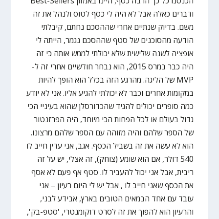
הכנסנו כל כך הרבה כסף, היינו באמזון Best-Sellers
ודברים כאלה אבל לא היה לי כסף לטוס ולנהל את זה
משם. בדיוק שנתיים אחרי שההסכם נחתם, קיבלתי
הודעה מהסוכנים של סטף שההסכם נגמר, הייתה לי
אופציה לשנה שלישית שלא יכולתי לממש אותה כי זה
היה כבר במרס 2015, הוא נבחר חודשיים אחרי זה ל-
MVP של הליגה. מהרגע הזה בכלל הוא הופך להיות
במקומות אחרים וכבר לא יכולתי להגיע אליו. אני לא יודע
כמה סופרים יכולים להגיד שהכדורסלן שהוא בעיניי הכי
גדול בעולם או לכל הפחות הכי מיוחד, היה הפרזנטור
של הספר שלהם והיה מזוהה עם הספר שלהם מרצונו.
הוא לא עשה את זה בשביל הכסף. אגב, אני עדין חייב לו
540 דולר, אם הוא שומע (צוחק), זה אצלי, יש על זה
ריבית, אבל אני יכול להעביר לו. סטף אף פעם לא אסף
את הכסף שאני חייב לו , אבל יש לי היום רעיון – אני
עובד עם אחד הבמאים הטובים בארץ, אבידע לבני,
והרעיון הוא להפוך את זה לסרט דוקומנטרי, 'סטפ-בק',