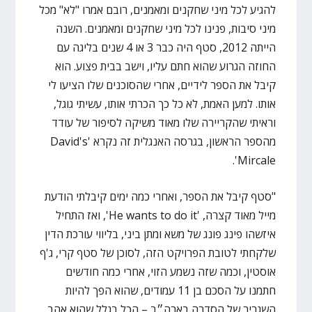
להגיע לכל מיני שחקנים ומאמנים, רובם אמרו "לא" מכל
מיני סיבות, פנינו לכל מיני שחקנים ומאמנים. השנה
הייתה 2012, סטף היה כבר 3 או 4 שנים בליגה עם
החוזה הגרוע שהוא חתם עליו, וישב בבית פצוע. הוא
קיבל את הספר לידיים, אחרי שהסוכנים שלו הציעו לי
אותו. למען האמת, לא כל כך הכרתי אותו, עשיתי גוגל,
וראיתי שהקריירה שלו מאוד משיקה לסיפור של עודד
מהספר הראשון, בגרסה האנגלית זה נקרא 'David's
Mircale'.
"סטף קיבל את הספר, ואחרי כמה ימים קיבלתי הודעת
מייל מאוד קצרה, 'He wants to do it', ואז התחיל
איזשהו פינג פונג של משא ומתן ביני, בליווי עורכת הדין
שלקחתי לטובת הפרויקט הזה, לסוכן של סטף קרי, ג'ף
אוסטין, וכמה שזה נשמע הזוי, אחרי כמה חודשים
חתמנו על הסכם בן 11 עמודים, שהוא הפך להיות
השגריר של הסדרה בארה״ב – הכל בגלל שהוא אהב