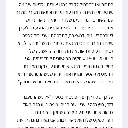
תגובות ואז להתחיל לקבל ממנו איורים, ולראות איך מה
שחשבתי ודמיינתי קורם עור וגידים ופתאום מקבל תמונה
עם האיורים המדהימים שלו. זה תהליך מאוד מרגש,
אחרי זה הספר עובר תהליכים אחרים, הוא עובר לעורך,
לעורכת לשונית, למעצבת, להדפסה, ואני יכול לספר
שאחד הדברים הכי מרגשים, כמו לידה של תינוק, לבוא
לבית הדפוס ולראות את המהדורה הראשונה של
ה-1500-2000 עותקים הראשונים שמדפיסים, אני
תמיד בא וזה תמיד מרגש אותי מחדש, לוקח ממכונת
הדפוס את הספר ומריח אותו, יודע שמשהו מרגש וחדש
נולד. זה משהו שהוא גם גאווה וגם מאוד מרגש ומספק".
על כך שסורקין תמך פומבית בספר: "אין משהו מעבר
לזה, חוץ מזה שאני יושב בבית, צופה בו ונהנה מאוד
לראות אותו, אני חושב שהוא שחקן נהדר וגם
הפרוספקט שלו הוא מאוד גבוה, אני מאוד נהנה לראות
את ההתפתחות שלו והוא ממש לא אותו שחקן שהוא היה