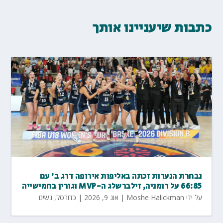
כתבות שיעניינו אותך
נבחרת הנערות זכתה באליפות אירופה דרג ב' עם
66:85 על רומניה, זילברשלג ה-MVP וגורין בחמישייה
על ידי
Moshe Halickman
|
אוג 9, 2026
|
כדורסל
,
נשים