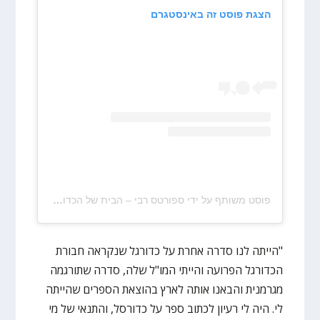
הצגת פוסט זה באינסטגרם
פוסט משותף על ידי ‏‎ספורטס רבי – הבית של הכדורסל הישראלי‎‏ (@‏‎sportsrabbi‎‏)
"הייתה לנו סדרה אחרת על כדורגל שנקראה חבורת
הכדורגל הפרועה והייתי המו"ל שלה, סדרה שתורגמה
מגרמנית והבאנו אותה לארץ בהוצאת הספרים שהייתה
לי. היה לי רעיון לכתוב ספר על כדורסל, והתנאי של מי