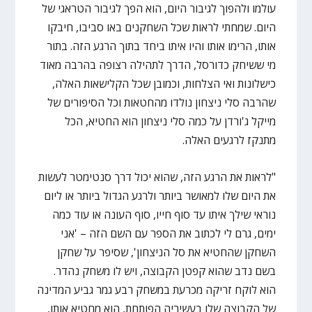
עולמו ולהפוך לגיבור היום, הוא הפך לגיבור הטראגי של
היום. שמחתי לראות שכל השחקנים באו סביבו, חיבקו
אותו, הרימו אותו והיו איתו ביחד בתוך הרגע הזה. בתור
מי ששיחק כדורסל, הדרך לתהילה רצופה בהרבה מאוד
כישלונות ואי הצלחות, וכמובן שכל הקלישאות האלה,
שהרבה סלי ניצחון נולדו מהחטאות וכל הסיפורים של
מייקל ג'ורדן על כמה סלי ניצחון הוא החטיא, הכל
מתנקז לרגעים האלה.
"לראות את הרגע הזה, שהוא יכול דרך סנטימטר לעשות
את היום שלו למאושר ביותר ולרגע הגדול ביותר או ליום
נוראי שילך איתו עד סוף חייו, סוף העונה או עוד כמה
ימים, גרם לי לכתוב את הספר עם השם הזה – 'אני
השחקן שהחטיא את סל הניצחון', שסיפר על שחקן
בשם נדב שהוא קפטן הקבוצה, ויש לו משחק נהדר.
הוא לוקח זריקה מכרעת במשחק רבע גמר גביע המדינה
של הקבוצה שלו בעשיריה הפותחת, הוא מחטיא אותו,