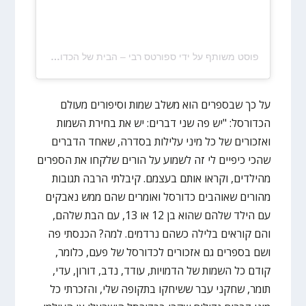
פוסט משותף על ידי ‏‎ספורטס רבי – הבית של הכדורסל הישראלי‎‏ (@‏‎sportsrabbi‎‏)
על כך שבספרים הוא משלב שמות וסיפורים מעולם
הכדורסל: "יש פה שני דברים: יש את בחירת השמות
ואזכורים של כל מיני עלילות בסדרה, שאחד הדברים
שהכי כיפיים לי זה לשמוע על הורים שלקחו את הספרים
מהילדים, וקראו אותם בעצמם. קיבלתי הרבה תגובות
מהורים שאוהבים כדורסל ואומרים שהם ממש נאבקים
עם הילד שלהם שהוא בן 12 או 13, עם הבת שלהם,
והם קוראים בלילה כשהם נרדמים. למה? הכנסתי פה
ושם בספרים גם אזכורים לכדורסל של פעם, כלומר,
קודם כל השמות של הדמויות, עודד, נדב, דורון, עדי,
תומר, שחקני עבר ששיחקו בתקופה שלי, והזכרתי כל