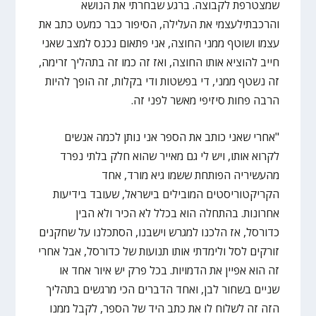
שמצטרפת לקבוצה. ברגע שבחרתי את הנושא
והרכבתילעצמי את העלילה, הסיפור כבר כמעט כתב את
עצמו ושוטף ממני החוצה, אני פתאום נכנס למצב שאני
חייב להוציא אותו החוצה, ואז זה כמו זה בתהליך זרימה,
זה נשטף ממני, די בפשטות ודי בקלות, זה הופך להיות
הרבה פחות סיזיפי מאשר לפני זה.
"אחרי שאני כותב את הספר אני נותן לכמה אנשים
לקרוא אותו, ויש לי גם מאייר שהוא חלק בלתי נפרד
מהעשיריה הפותחת ששמו גיא מורד, אחד
הקריקטוריסטים המובילים בישראל, שעובד בידיעות
אחרונות. בהתחלה הוא בכלל לא הכיר ולא הבין
כדורסל, אז הלכנו למגרש וישבנו, הסתכלנו על שחקנים
זורקים לסל ולימדתי אותו תנועות של כדורסל, אבל אחרי
זה הוא אפיין את הדמויות. בכל פרק יש איור אחד או
שניים בשחור לבן, ואחד הדברים הכי מרגשים בתהליך
הזה זה לשלוח לו את כתב היד של הספר, לקבל ממנו