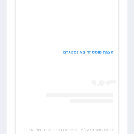
הצגת פוסט זה באינסטגרם
פוסט משותף על ידי ‏‎ספורטס רבי – הבית של הכדורסל הישראלי‎‏ (@‏‎sportsrabbi‎‏)