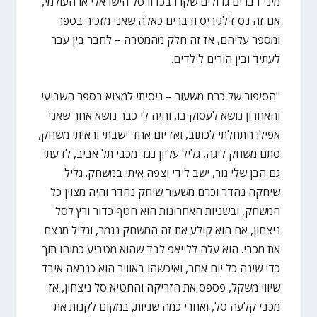
מיני דברים גדולים שקרו בכדורסל הישראלי או העולמי,
אם זה נס ז'לגיריס ודברים כאלה שאני מזכיר בספר
ומספר עליהם, אז זה חלק מהמטרה – לחבר בין עבר
לעתיד ובין הורים לילדים.
"הסיפור של כרם משעור – ניסיתי למצוא בספר השביעי
והאחרון נושא לעסוק בו, והיה לי כבר נושא אחר שאני
אפילו התחלתי לכתוב, ואז יום אחד ישבתי וראיתי משחק,
סתם משחק ליגה, גליל עליון נגד מכבי תל אביב, לדעתי
גם הבן שלי גור, ישב לידי וצפה איתי במשחק. גליל
שיחקה נהדר וכרם משעור שיחק נהדר והיה מצוין כל
המשחק, ובשניות האחרונות הוא חטף כדור ורץ לסל
ניצחון, אם הוא קולע את זה המשחק נגמר, וגליל מנצח
את מכבי. הוא עלה ללייאפ לבד שהוא מטביע כמוהו תוך
כדי שינה כל יום אחר, ואיכשהו באוויר הוא כנראה איבד
שיווי משקל, פספס את הזריקה והחטיא סל ניצחון, אז
מכבי קלעה סל, ואחרי כמה שניות, במקום לקנות את