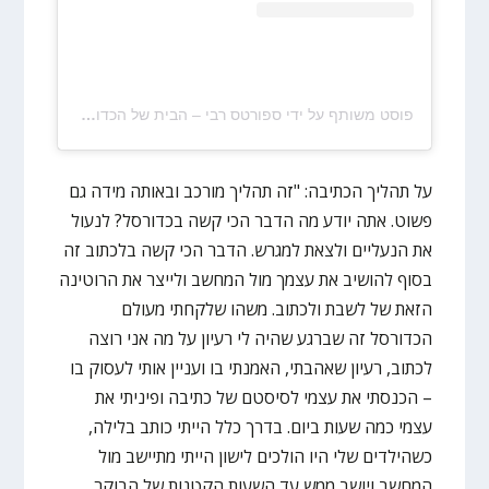
פוסט משותף על ידי ‏‎ספורטס רבי – הבית של הכדורסל הישראלי‎‏ (@‏‎sportsrabbi‎‏)
על תהליך הכתיבה: "זה תהליך מורכב ובאותה מידה גם
פשוט. אתה יודע מה הדבר הכי קשה בכדורסל? לנעול
את הנעליים ולצאת למגרש. הדבר הכי קשה בלכתוב זה
בסוף להושיב את עצמך מול המחשב ולייצר את הרוטינה
הזאת של לשבת ולכתוב. משהו שלקחתי מעולם
הכדורסל זה שברגע שהיה לי רעיון על מה אני רוצה
לכתוב, רעיון שאהבתי, האמנתי בו ועניין אותי לעסוק בו
– הכנסתי את עצמי לסיסטם של כתיבה ופיניתי את
עצמי כמה שעות ביום. בדרך כלל הייתי כותב בלילה,
כשהילדים שלי היו הולכים לישון הייתי מתיישב מול
המחשב ויושב ממש עד השעות הקטנות של הבוקר