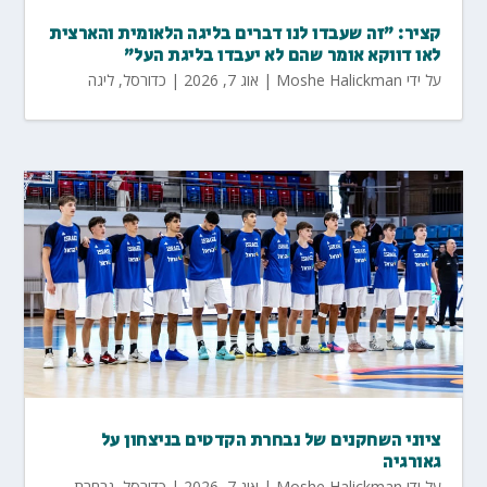
קציר: "זה שעבדו לנו דברים בליגה הלאומית והארצית
לאו דווקא אומר שהם לא יעבדו בליגת העל"
על ידי
Moshe Halickman
|
אוג 7, 2026
|
כדורסל
,
ליגה
ציוני השחקנים של נבחרת הקדטים בניצחון על
גאורגיה
על ידי
Moshe Halickman
|
אוג 7, 2026
|
כדורסל
,
נבחרת
,