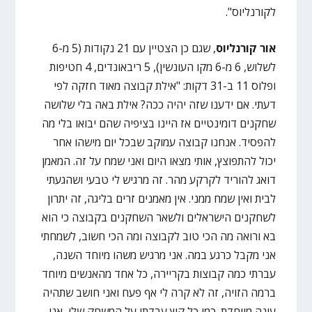
לקורנליוס".
אור קורנליוס
, שגם כן הצטיין עם 21 נקודות (5 מ-6
לשלוש, 6 מ-6 מקו העונשין), 5 ריבאונדים, 4 חטיפות
ופלוס 11 ב-31 דקות: "אילת קבוצה מאוד חזקה לפי
דעתי. אם ידענו שזה יהיה ככה? אילת באה בלי שלושה
שחקנים דומינטיים אז היינו בציפיה שהם יבואו בלי מה
להפסיד. אנחנו קבוצה עמוקב שבכל יום מישהו אחר
יכול להתפוצץ, אותי מצאו היום ואני שמח על זה. המאמן
דואג להוריד לקרקע מהר. זה מרגיש לי טבעי ושהגעתי
לבית ואין שמח ממני. אין מאמנים זרים בליגה, זה יתרון
לשחקנים הישראלים ולשאר השחקנים בקבוצה כי הוא
בא ורואה מה הכי טוב לקבוצה ומה הכי חשוב, לשמחתי
אני מקבל כרגע במה. אני מרגיש משהו מיוחד השנה,
עברתי כמה קבוצות בקריירה, כל אחד מהאנשים מיוחד
ברמה הזויה, זה לא קרה לי אף פעח ואני חושב שתהיה
עונה מיוחדת. כמו כל קיץ עבדתי על המשחק שלי, אני