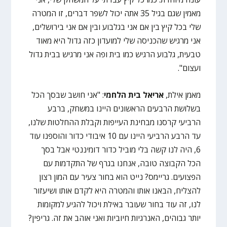
מאמין שגם בגיל 35 אתה יכול לשפר דברים, זו המטרה
שלי בכל קיץ בין אם אני בגלבוע ובין אם אני בירושלים,
אני מרגיש שהכניסה שלי למועדון כזה גדול היא מאוד
טבעית, גלבוע הרגיש כמו בית ופה אני מרגיש בבית גדול
ועצום".
מאמן אילת,
אריאל בית הלחמי
: "אני חושב שבסך הכל
בשלושת הרבעים הראשונים היינו במשחק, ברבע
הרביעי קרסנו מבחינת העייפות וקבלת ההחלטות שלנו,
עד הרבע הרביעי היינו עם 10 איבודי כדור והוספנו עוד
6, היה לנו קשה בלי מוביל כדור דומיננטי אבל בסך
הכל הקבוצה טובה, אנחנו בגרף של התקדמות עם
הפצועים. גריימס? נייט הוא בחור צעיר עם המון רצון
להצליח, הבאנו אותו והמטרה היא לקדם אותו ושיעזור
לנו, זה עוד בחור שעובר באילת ויכול להגיע למקומות
יותר גבוהים, האנרגיות חיוביות ואני אוהב את זה. גריפין?