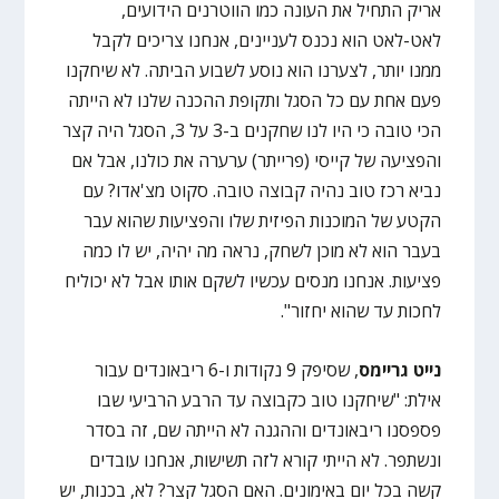
אריק התחיל את העונה כמו הווטרנים הידועים,
לאט-לאט הוא נכנס לעניינים, אנחנו צריכים לקבל
ממנו יותר, לצערנו הוא נוסע לשבוע הביתה. לא שיחקנו
פעם אחת עם כל הסגל ותקופת ההכנה שלנו לא הייתה
הכי טובה כי היו לנו שחקנים ב-3 על 3, הסגל היה קצר
והפציעה של קייסי (פרייתר) ערערה את כולנו, אבל אם
נביא רכז טוב נהיה קבוצה טובה. סקוט מצ'אדו? עם
הקטע של המוכנות הפיזית שלו והפציעות שהוא עבר
בעבר הוא לא מוכן לשחק, נראה מה יהיה, יש לו כמה
פציעות. אנחנו מנסים עכשיו לשקם אותו אבל לא יכוליח
לחכות עד שהוא יחזור".
נייט גריימס
, שסיפק 9 נקודות ו-6 ריבאונדים עבור
אילת: "שיחקנו טוב כקבוצה עד הרבע הרביעי שבו
פספסנו ריבאונדים וההגנה לא הייתה שם, זה בסדר
ונשתפר. לא הייתי קורא לזה תשישות, אנחנו עובדים
קשה בכל יום באימונים. האם הסגל קצר? לא, בכנות, יש