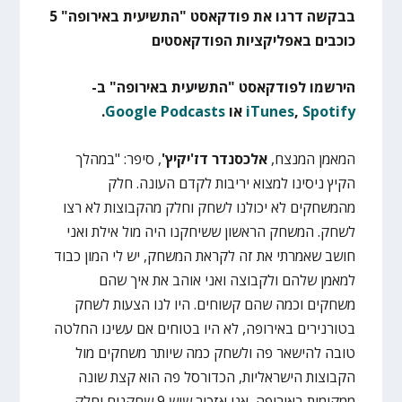
בבקשה דרגו את פודקאסט "התשיעית באירופה" 5
כוכבים באפליקציות הפודקאסטים
הירשמו לפודקאסט "התשיעית באירופה" ב-
Spotify
,
iTunes
או
Google Podcasts
.
המאמן המנצח,
אלכסנדר דז'יקיץ'
, סיפר: "במהלך
הקיץ ניסינו למצוא יריבות לקדם העונה. חלק
מהמשחקים לא יכולנו לשחק וחלק מהקבוצות לא רצו
לשחק. המשחק הראשון ששיחקנו היה מול אילת ואני
חושב שאמרתי את זה לקראת המשחק, יש לי המון כבוד
למאמן שלהם ולקבוצה ואני אוהב את איך שהם
משחקים וכמה שהם קשוחים. היו לנו הצעות לשחק
בטורנירים באירופה, לא היו בטוחים אם עשינו החלטה
טובה להישאר פה ולשחק כמה שיותר משחקים מול
הקבוצות הישראליות, הכדורסל פה הוא קצת שונה
ממקומות באירופה, אני אזכיר שיש 9 שחקנים וחלק