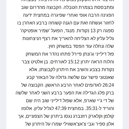
ומתבססת בצמרת הטבלה. הקבוצה מהדרום שוב
הפגינה הרבה אופי ואחרי שפיגרה במחצית ידעה
לחזור ועשתה זאת עם הגנה קשוחה ברבע האחרן בו
ספגה רק 13 נקודות. מנגד, הפועל 'שמיר אופטיקה'
גליל עליון לא הצליחה להאריך את רצף הניצחונות
שלה ונחלה עוד הפסד במשחק חוץ.
פול דילייני וג'ונתן פיירל פתחו נהדר את המשחק
והלוח הראה יתרון 15:12 לאורחים. בן אלטיט צבר
נקודות בצבע והשיב את היתרון לקבוצתו, אלא
שאנטוני פישר עם שלשה גדולה על הבאזר קבע
26:24 לאדומים לאחר הרבע הראשון. הקבוצה של
ברק פלג הגדילה את הפער ברבע השני לאחר שלשה
של די ג'יי שארפ, אלא שפול דילייני שוב היה שם
והוריד ל-35:31. במחצית 47:39 לגליל עליון. אלונזו
קולמן וקלארק רוזנברג נגסו ביתרון של הצפוניים, אך
אלון ספיר וגבי צ'אצ'אשווילי שמרו על היתרון של