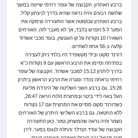
ברבע האחרון. הקבוצה של עופר רחימי שייטה במשך
שלושה רבעים והיה נראה שהיא בדרך לניצחון קליל.
ברבע האחרון עכו/מטה אשר התעוררה וצימקה את
הפער ל-5 הפרש בלבד, אך לא מעבר לזה. האורחים
השאירו 10 נקודות על קו העונשין, בעוד מכבי אשדוד
קלעה ב-56 אחוז לשתיים.
דורנד סקוט ובילי מקשפרד היו בלתי ניתן לעצירה
בפתיחה וסיימו את הרבע הראשון עם 9 נקודות כ"א
בדרך ליתרון 15:12 למכבי אשדוד. הקבוצה של עופר
רחימי נראתה נהדר וסגרה את הרבע הראשון ביתרון
15:26. גם ברבע השני השליטה של היורדת מליגת
העל באה לידי ביטוי ובמחצית הלוח הראה 26:47,
כשדורנד סקוט מסיים את המחצית עם 17 נקודות
ללא החטאה. גם ברבע השלישי היתרון של האורחים
נשמר והיה נראה שהמשחק גמור. כאן התעוררה
הקבוצה של עודד הנדלר והחלה לנגוס בפער. לירן
מורן ודניאל נג'ר הובילו קאמבק והאחרון הוריד