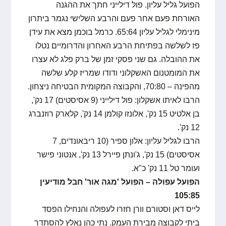
הפועל גליל עליון. פול דילייני חתך את ההגנה
האורחת פעם אחר פעם והרבע השלישי נגמר ביתרון
מינימלי לגליל עליון 65:64. כרמל בוכמן מצא את עידן
פז לשלשה בפתיחת הרבע האחרון והדרומיים נטלו
את ההובלה. גם שני פסקי זמן של ברק פלג לא עצרו
את המומטנום האשקלוני ודודו שמריז קלע שלשה
מהפינה – 70:80, והקבוצה המקומית הבטיחה ניצחון.
הרבו לאיתו אשקלון: פול דילייני (9 אסיסטים) 17 נק',
בן אלטיט 15 נק', אלונזו קולמן 14 נק', קלארק רוזנברג
12 נק'.
הרבו לגליל עליון: אלון ספיר (10 ריבאונדים, 7
אסיסטים) 15 נק', ג'ונתן פיירל 13 נק', אנטוני פישר
ועומר טל 11 נק' כ"א.
הפועל עפולה – הפועל 'מגה אור' חבל מודיעין
105:85
לייס דאן וסטורם וורן חזרו לעפולה והנחילו הפסד
ביתי לקבוצה מבירת העמק. נתי כהן נאלץ להסתדר