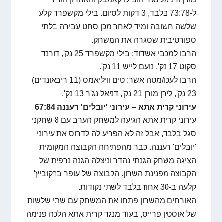
ל-73:78 בלבד, 3 דקות לסיום. בילי מקשפרד קלע
שלשה חשובה ומיד לאחר מכן סחט עבירה בלתי
ספורטיבית שסגרה את המשחק.
הרבו למכבי אשדוד: בילי מקשפרד 25 נק', דורנד
סקוט 17 נק', נועם לייש 11 נק'.
הרבו לעכו/מטה אשר: טים וויליאמס (11 ריבאונדים)
23 נק', לירן מורן 21 נק', דניאל נג'ר 13 נק'.
עירוני קרית אתא – עירוני 'יובלים' רעננה 67:84
עירוני קרית אתא הגיעה למשחק הערב עם 8 שחקני
סגל בלבד, אבל זה לא הפריע לה לדרוס את עירוני
'יובלים' רעננה. כבר מהפתיחה הקבוצה המקומית
הציגה משחק הגנתי נהדר וניצלה הגנה נרפית של
הקבוצה מפנינת השרון. הקבוצה של עופר ברקוביץ'
קלעה ב-30 אחוז בלבד לשתי נקודות.
האורחים מהשרון פתחו את המשחק עם שתי שלשות
של אוסטין פרייס, בעוד מנגד קרית אתא הלכה פנימה