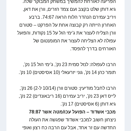
הפריעה לאורחת להמשיך במשחק המבוקר שלה.
גיא דותן שלט בקצב ועם צמד הזרים, וורן את דאן,
ויריב עמירם הנהדר הלוח הראה 74:67. ברבע
האחרון הייתה רק קבוצה אחת על הפרקט – סטורם
וורן הצליח לעצור את ג'ימי הול על 15 נקודות, והפועל
עפולה לא הצליחה לעצור את המומנטום של
האורחים בדרך להפסד.
הרבו לעפולה: לנזל סמית 23 נק', ג'ימי הול 15 נק',
תומר כהן 14 נק', גוני יזרעאלי (10 אסיסטים) 10 נק'.
הרבו לחבל מודיעין: סטורם וורן (10/14 ל-2) 26 נק',
לייס דאן 23 נק', יריב עמירם (16 ריבאונדים) 22 נק',
גיא דותן (6 אסיסטים) 17 נק'.
מכבי אשדוד – הפועל עכו/מטה אשר 78:87
ניצחון חשוב למכבי אשדוד שפגשה את העולה
החדשה עם זר אחד, אבל עם הרבה כח רצון ואופי