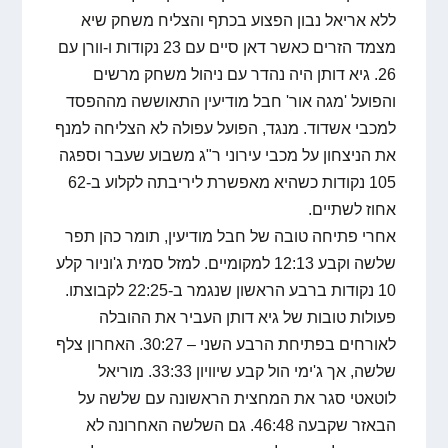
ללא אריאל נבון הפצוע בכתף והצליח משחק שיא
מצמד הזרים כאשר דאן סיים עם 23 נקודות ו-וורן עם
26. גיא דותן היה נהדר עם ניהול משחק מרשים
והפועל 'מגה אור' חבל מודיעין התאוששה מההפסד
למכבי אשדוד. מנגד, הפועל עפולה לא הצליחה למנף
את הניצחון על מכבי עירוני ר"ג משבוע שעבר וספגה
105 נקודות כשהיא מאפשרת ליריבתה לקלוע ב-62
אחוז לשתיים.
אחרי פתיחה טובה של חבל מודיעין, תומר כהן תפר
שלשה וקבע 12:13 למקומיים. למזל סמית ג'וניור קלע
10 נקודות ברבע הראשון שנגמר ב-22:25 לקבוצתו.
פעולות טובות של גיא דותן העביר את ההובלה
לאורחים בפתיחת הרבע השני – 30:27. האחרון צלף
שלשה, אך ג'ימי הול קבע שיוויון 33:33. מוריאל
לוטאטי סגר את המחצית הראשונה עם שלשה על
הבאזר שקבעה 46:48. גם השלשה האחרונה לא