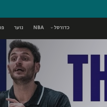
כדורסל
NBA
נוער
פו