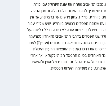
מכבי תל אביב פתחה את עונת היורוליג עם יכולת
י של 2:1, כולל הפסד ביתי מביך לכוכב האדום בלגרד. לאחר מכן הגיעה
 ביורוליג, כולל ניצחון מרשים על ברצלונה, אך זמן
 שמונה הפסדים רצופים ביורוליג, שיא שלילי עבור
ה. תוסיפו לכך פתיחת עונה לא טובה בכלל בליגת העל
עם מאזן 6:9 כרגע), כולל שני הפסדים בדרבי התל אביבי (האחרון כשמעמדו
 וביניהם כותב שורות אלו, היו סבורים (ועדיין?) לאחר
לסיים את דרכו בעקבות התוצאות הרעות והיכולת
גד האוהדים בסיום ההפסד הביתי לקאזאן, אך אחרי
כבי תל אביב החליטה לתת גיבוי למאמן ולהשאיר
 אלטרנטיבה מתאימה והעלות הכספית.