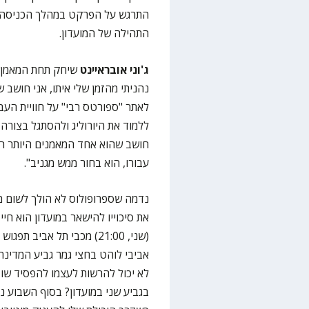
התרגש על הפרקט במהלך הכניסה של 
התהילה של המועדון.
ג'וני אובראיינט
נהניתי מהזמן שלי איתו, אני חושב
לאתר "ספורטס רבי" על חוויית העב
ללמוד את היורוליג ולהסתגל בצורה
חושב שהוא אחד המאמנים היותר רג
עבורו, הוא בחור ממש מגניב".
נדמה שספרופולוס לא הולך לשום מק
את סיכוייו להישאר במועדון הוא חי
(שני, 21:00) מכבי תל אבי
אביבי לוהט בחצי גמר גביע המדינה
בגביע שני במועדון? בסוף השבוע נד