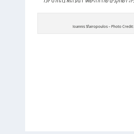
יה לשחקנים שלו ולהישאר רגוע הוא בהחלט יוכל
Ioannis Sfairopoulos – Photo Credit