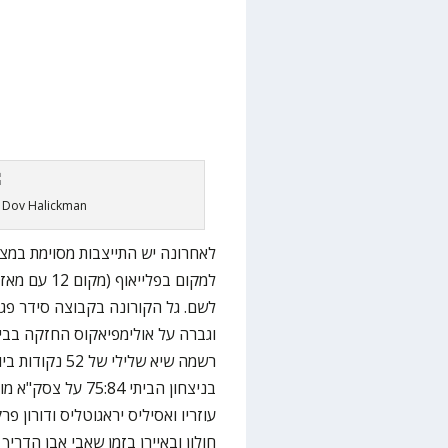
: Dov Halickman
לאחרונה יש התייצבות מסוימת במצב 
לשם. גל הקורונה בקבוצה סידר פג
וגברה על אולימפיאקוס החזקה בבית,
רשמה שיא שלילי
בניצחון הביתי 84
עוזריו ואסיליס יראגוטליס ודורון 
חולון ובאיירן בזמן שאבי אבן הדרי