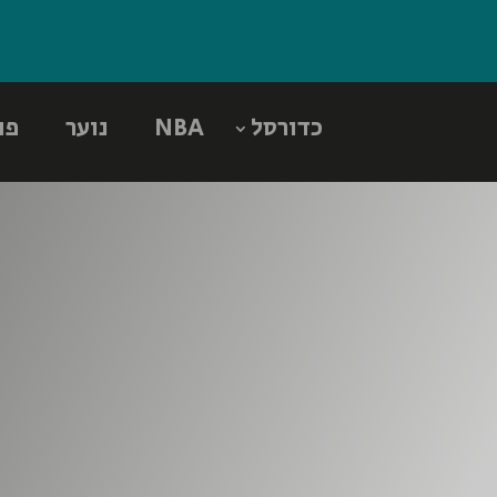
כדורסל
NBA
נוער
פו