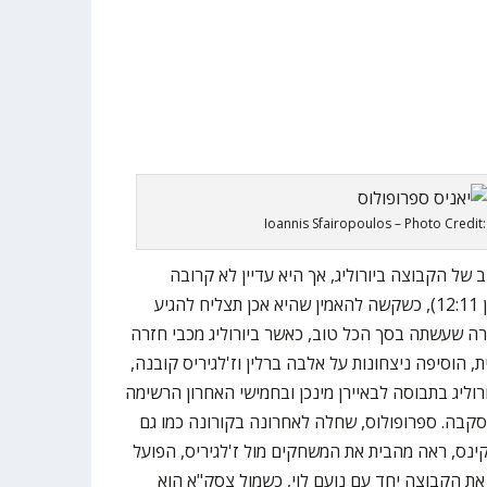
Ioannis Sfairopoulos – Photo Credit
של הקבוצה ביורוליג, אך היא עדיין לא קרובה
למקום בפלייאוף (מקום 12 עם מאזן 12:11), כשקשה להאמין שהיא אכן תצליח להגיע
רה שעשתה בסך הכל טוב, כאשר ביורוליג מכבי חזרה
 הוסיפה ניצחונות על אלבה ברלין וז'לגיריס קובנה,
 של 52 נקודות ביורוליג בתבוסה לבאיירן מינכן ובחמישי האחרון הרשימה
75: על צסק"א מוסקבה. ספרופולוס, שחלה לאחרונה בקורונה כמו גם
פרקינס, ראה מהבית את המשחקים מול ז'לגיריס, הפועל
ך את הקבוצה יחד עם נועם לוי, כשמול צסק"א הוא