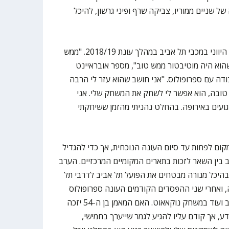
שניים ממוריו, צביקה שרף ופיני גרשון, להיכל
שיחק תחת המאמן היווני במכבי תל אביב במהלך עונת 2018/19. "ממש
 שהוא היה מוטיבטור ממש טוב", מספר אובראיינט
ודה עם ספרופולוס. "אני חושב שהוא עזר לי הרבה
 טובה, הוא אפשר לי לשחק את המשחק שלי. אני
ועים באירופה. בהחלט נהניתי מהזמן ששיחקתי
ום לפחות עד סיום העונה הנוכחית, אך כדי להגדיל
יב בין השאר לזכות בתארים המקומיים המרכזיים. הערב
ב תפגוש בהיכל מנורה מבטחים את הפועל תל אביב לדרבי תל
, ואחרי שני ההפסדים הקודמים העונה ספרופולוס
לא יכול להרשות לעצמו להפסיד שוב ועוד במשחק נוקאאוט. האם המאמן בן ה-54 יזכה
ע, אך קודם עליו להגיע לגמר שייערך בחמישי,