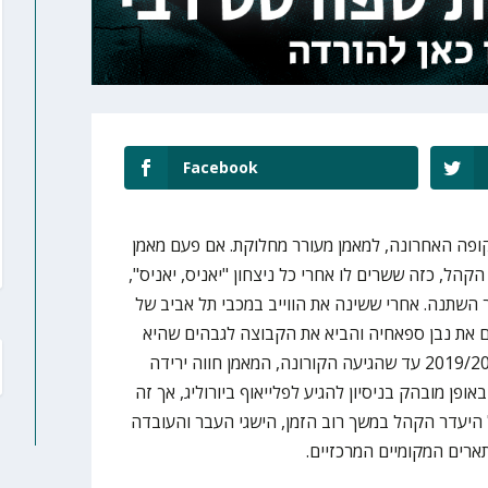
Facebook
ופה האחרונה, למאמן מעורר מחלוקת. אם פעם מאמן
קהל, כזה ששרים לו אחרי כל ניצחון "יאניס, יאניס",
השתנה. אחרי ששינה את הווייב במכבי תל אביב של
על הקווים את נבן ספאחיה והביא את הקבוצה לגבהים שהיא
לא הייתה בהם במשך שנים בעונת 2019/20 עד שהגיעה הקורונה, המאמן חווה ירידה
ן מובהק בניסיון להגיע לפלייאוף ביורוליג, אך זה
היעדר הקהל במשך רוב הזמן, הישגי העבר והעובדה
ארים המקומיים המרכזיים.