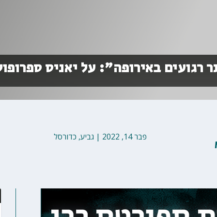
 רגועים באירופה": על יאניס ספרופול
פבר 14, 2022
|
גביע
,
כדורסל