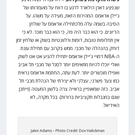
שנפצע דארן הילארד לרגע בו דווח על מועמדותו של
ג'יילן אדאמס. המהירות הזאת, מעידה על משהו. על
הסיבה בשמה עלה מלכתחילה אדאמס על שולחן
הדיונים. כי הוא כבר היה פה, כי הוא כבר מוכר. לא כי
אין תחלופות טובות, דומות ורלוונטיות בשוק או שלחץ זמן
דוחק בהנהלה של מכבי. ממש בקרוב עם תחילת עונת
ה-NBA דמויי ג'יילן אדאמס יתחילו להגיע אט אט לשוק
ואולי יוכלו להיות מתאימים יותר לסגל של מכבי תל אביב
ואפילו מוכשרים יותר. לעת עתה, החתמת אדאמס נראית
כמו צעד פשרני, עצלני ולא יצירתי של הנהלת מכבי תל
אביב. כזה שמאופיין בראייה צרה בלשון המעטה (וייתכן
שגם במגבלות תקציביות ברורות). בכל מקרה, לא
האידיאל.
Jalen Adams – Photo Credit: Dov Halickman