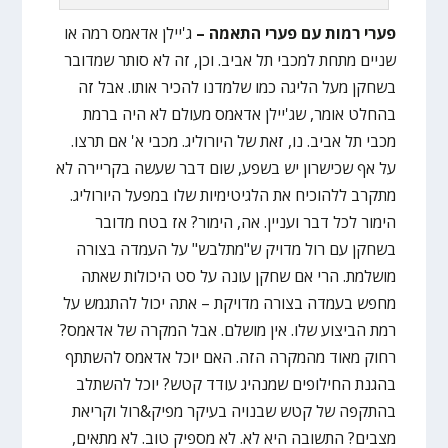
פערי רמות עם פערי התאמה –
ג'יילן אדאמס רמה או
שניים מתחת למכבי תל אביב. וכן, זה לא סותר שמדובר
בשחקן מעל הליגה כמו שלמדנו להכיר אותו. אבל זה
בהחלט אומר, שג'יילן אדאמס מעולם לא היה ברמת
מכבי תל אביב. נו, זאת של היורוליג. מכבי א' אם תרצו.
על אף שכישרון יש בשפע, שום דבר שעשה בקריירה לא
מתקרב ללהוכיח את הלגיטימיות שלו במפעל היורוליג.
הימור לכל דבר ועניין. אה, הימור? אז בטח מדובר
בשחקן עם רול מדויק ש"מתלבש" על העמדה בצורה
מושלמת. הרי אם שחקן עונה על סט היכולות שאתה
מחפש בעמדה בצורה מדויקת – אתה יכול להתגמש על
רמת הביצוע שלו. אין מושלם. אבל המקרה של אדאמס?
רחוק מאוד מהמקרה הזה. האם יוכל אדאמס להשתתף
בהגנת החילופים שמנהיג עודד קטש? יוכל להשתלב
בהתקפה של קטש שבנויה בעיקר מפיק&רול וקריאת
מצבים? התשובה היא לא. לא מספיק טוב. לא מתאים,