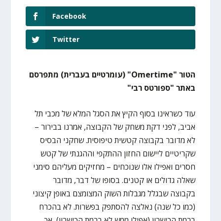
Facebook
Twitter
הטור "Omertime" (עומרטיים בעברית) מתפרסם
באתר "ספורטס רבי"
עוד כשראינו בסוף הקיץ את הסגל המלא של מכבי תל
אביב, לפני דקת משחק של הקבוצה, אמרנו בבירור –
לא מדובר בקבוצה קטשית טיפוסית. שחקני הבסיס
שקריטיים ליישום החזון ההתקפי וההגנתי של קטש
חסרים ואפילו אלו שנוכחים – מחזיקים מעליהם סימני
שאלה גדולים או קטנים. בסופו של דבר, מדובר
בקבוצה שבגלל מגבלות השוק המצומצם באופן קיצוני
(כמו כל שנה) נאלצה להסתפק בפשרות. לא בהכרח
ברמת הכישרון (אפילו ממש לא ברמת הכישרון), אך