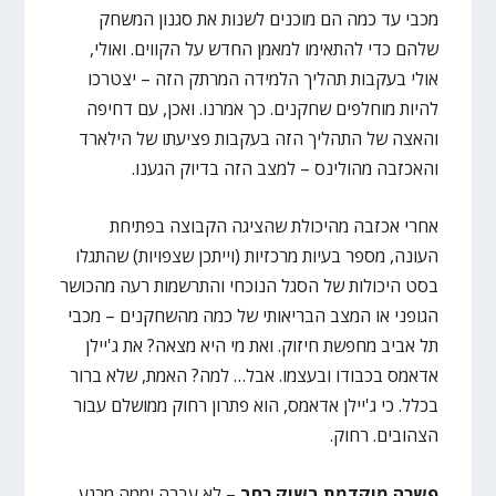
מכבי עד כמה הם מוכנים לשנות את סגנון המשחק
שלהם כדי להתאימו למאמן החדש על הקווים. ואולי,
אולי בעקבות תהליך הלמידה המרתק הזה – יצטרכו
להיות מוחלפים שחקנים. כך אמרנו. ואכן, עם דחיפה
והאצה של התהליך הזה בעקבות פציעתו של הילארד
והאכזבה מהולינס – למצב הזה בדיוק הגענו.
אחרי אכזבה מהיכולת שהציגה הקבוצה בפתיחת
העונה, מספר בעיות מרכזיות (וייתכן שצפויות) שהתגלו
בסט היכולות של הסגל הנוכחי והתרשמות רעה מהכושר
הגופני או המצב הבריאותי של כמה מהשחקנים – מכבי
תל אביב מחפשת חיזוק. ואת מי היא מצאה? את ג'יילן
אדאמס בכבודו ובעצמו. אבל… למה? האמת, שלא ברור
בכלל. כי ג'יילן אדאמס, הוא פתרון רחוק ממושלם עבור
הצהובים. רחוק.
פשרה מוקדמת בשוק רחב –
לא עברה יממה מרגע