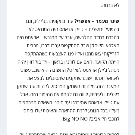
לא ברמה.
שינוי מעמד – אפשרי?
עוד בתקופתו בג'י ליג, וגם
בהפועל ירושלים – ג'יילן אדאמס היה המנהיג. לא
בהכרח בחדר ההלבשה, אבל על המגרש – אדאמס היה
האלפא. השחקן שכל ההתקפות עברו דרכו, מרבית
הזריקות יצאו ממנו ואליו פנו האצבעות כשההתקפה
הייתה תקועה. האם עם לורנזו בראון ו-וויד בולדווין יהיה
מסוגל ג'יילן אדאמס לשלוט? התשובה היא שוב, פשוט
לא. ואל תטעו, ישנם שחקנים שמסוגלים לבצע את
המעבר הזה. מלהיות השחקן המרכזי, ללהיות עוד שחקן
משלים. ולעיתים, שווה גם לקחת את ההימור הזה. אבל
עם ג'יילן אדאמס שסיכמנו על סימני השאלה המרחפים
מעליו בכל הנוגע לרמת ההתאמה והאיכות שלו ביחס
למכבי תל אביב? Big NO NO.
לפחות בראייה שטחית וראשונית, נראה שהחתמת ג'יילן