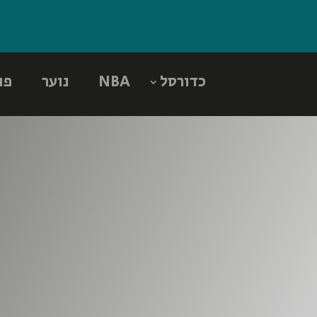
כדורסל
NBA
נוער
פו