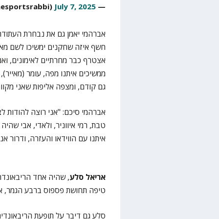
July 7, 2025
— Sports Rabbi (@thesportsrabbi)
אברהמי יאמן גם את נבחרת העתודה
חשף איזה שחקנים ימשיכו לשם מאלי
אצטרף כבר מחרתיים לאימונים, ואנ
ממשיכים איתנו מפה, עומר (מאייר), 
גם קודם, ומצפה אליפות שאני מקוו
אברהמי סיכם: "אני רוצה להודות לצ
טבת, רמי איווניר, ולאדי, אבי שהי
איתנו עם הווידאו והעזרה, ודרור א
אריאל סלע
, שהיה אחד הריבאונדרי
טיפה תחושת פספוס ברבע הגמר, אב
סלע גם דיבר על תופעת הריבאונדי