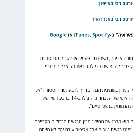
רטס רבי באייפון
ורטס רבי באנדרואיד
ירופה" ב-
Spotify
,
iTunes
או
Google
"חוויה אדירה, משהו חד פעמי. השחקנים הכי טובים
 צריך להיות שם כדי להבין את זה, אבל היה כיף
קמרון בשמינית הגמר בדרך לרבע גמר היסטורי: "אני
חושב שקמרון זה משחק שהוכיח את האופי של הנבחרת, הובילו ב-14 ברבע השלישי,
ת המשחק במאני טיים".
הוא מדרג את ההישג מבין הרגעים הגדולים בקריירה
 מעט רגעים טובים אבל אליפות עולם עוד לא הייתה