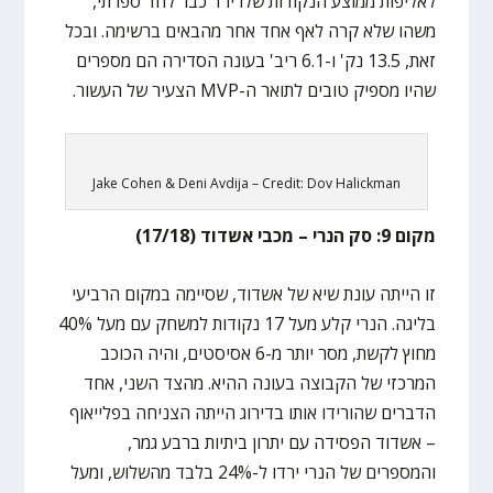
לאליפות ממוצע הנקודות שלו ירד כבר לחד ספרתי,
משהו שלא קרה לאף אחד אחר מהבאים ברשימה. ובכל
זאת, 13.5 נק' ו-6.1 ריב' בעונה הסדירה הם מספרים
שהיו מספיק טובים לתואר ה-MVP הצעיר של העשור.
Jake Cohen & Deni Avdija – Credit: Dov Halickman
מקום 9: סק הנרי – מכבי אשדוד (17/18)
זו הייתה עונת שיא של אשדוד, שסיימה במקום הרביעי
בליגה. הנרי קלע מעל 17 נקודות למשחק עם מעל 40%
מחוץ לקשת, מסר יותר מ-6 אסיסטים, והיה הכוכב
המרכזי של הקבוצה בעונה ההיא. מהצד השני, אחד
הדברים שהורידו אותו בדירוג הייתה הצניחה בפלייאוף
– אשדוד הפסידה עם יתרון ביתיות ברבע גמר,
והמספרים של הנרי ירדו ל-24% בלבד מהשלוש, ומעל