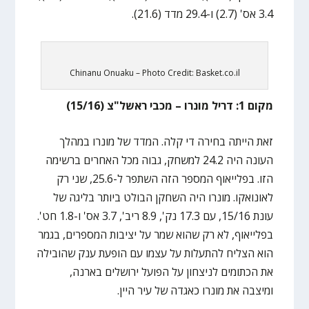
3.4 אס' (2.7) ו-29.4 מדד (21.6).
Chinanu Onuaku – Photo Credit: Basket.co.il
מקום 1: דריל מונרו – מכבי ראשל"צ (15/16)
זאת הייתה בחירה די קלה. המדד של מונרו במהלך
העונה היה 24.2 למשחק, גבוה מכל האחרים ברשימה
הזו. בפלייאוף המספר הזה השתפר ל-25.6, שני רק
לאונואקו. מונרו היה השחקן הבולט ביותר בליגה של
עונת 15/16, עם 17.3 נק', 8.9 ריב', 3.7 אס' ו-1.8 חט'.
בפלייאוף, לא רק שהוא שמר על יציבות המספרים, בגמר
הוא הצליח להתעלות על עצמו עם הופעת ענק שהובילה
את הכתומים לניצחון על הפועל ירושלים בארנה,
ומיצבה את מונרו כאגדה של עיר היין.