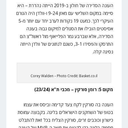
העונה הסדירה של חולון ב-2019 הייתה נהדרת – היא
סיימה במקום השלישי עם מאזן 9-24 ו-וולדן היה הגורם
העיקרי לכך. כמעט 19 נקודות לערב יחד עם יותר מ-5
אסיסטים הובילו את הסגולים למיקום גבוה בעונה
הסדירה, אלא שברבע גמר הפלייאוף מול ראשל"צ הם
התרסקו והפסידו 3-1, כשגם לנתונים של וולדן הייתה
נסיגה קלה.
Corey Walden – Photo Credit: Basket.co.il
מקום 5: רומן סורקין – מכבי ת"א (23/24)
העונה בה סורקין לקח צעד קדימה וביסס את עצמו
בטופ של השחקנים הישראלים בליגה. בקבוצה עמוסת
כישרון וכוכבים זרים, סורקין הצליח בכל זאת להתבלט
מספיק בליגה כדי לקטוף את תואר ה-MVP של העונה.