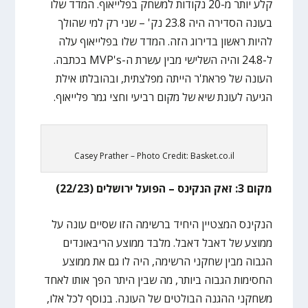
קלע יותר מ-20 נקודות למשחק בפלייאוף. המדד שלו
בעונה הסדירה היה 23.8 נק' – שני רק למי שהולך
להיות ראשון בדירוג הזה. המדד שלו בפלייאוף עלה
ל-24.8 והיה השלישי מבין עשרת ה-MVP's בכתבה.
העונה של פראת'ר הייתה מפלצתית, ובהובלתו אילת
הגיעה לעונת שיא של מקום רביעי וחצי גמר פלייאוף.
Casey Prather – Photo Credit: Basket.co.il
מקום 3: זאק הנקינס – הפועל ירושלים (22/23)
הנקינס המצטיין היחיד ברשימה הזו שסיים עונה על
ממוצע של דאבל דאבל. מלבד ממוצע הריבאונדים
הגבוה מבין שחקני הרשימה, היה לו גם את ממוצע
החסימות הגבוה ביותר, מה שבין היתר הפך אותו לאחד
משחקני ההגנה הבולטים של העונה. בנוסף לכל אלו,